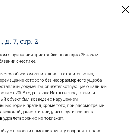
д. 7, стр. 2
ком о признании пристройки площадью 25.4 кв.м.
язании снести ее.
ляется объектом капитального строительства,
перемещение которого без несоразмерного ущерба
ставлены документы, свидетельствующие о наличии
сти от 2008 года. Также Истцы не представили
ный объект был возведен с нарушением
ьных норм и правил, кроме того, при рассмотрении
а исковой давности, ввиду чего суд и пришел к
ов удовлетворению не подлежат.
ойку от сноса и помогли клиенту сохранить право