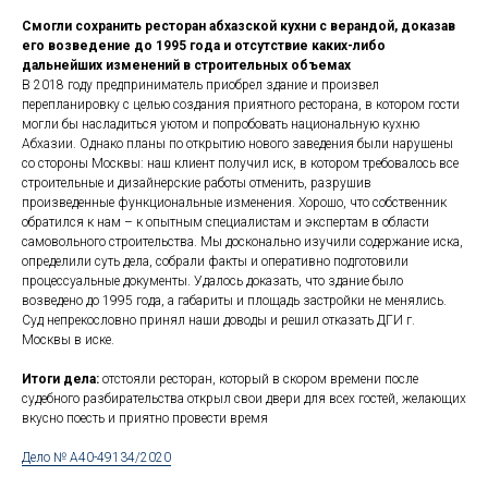
Смогли сохранить ресторан абхазской кухни с верандой, доказав
его возведение до 1995 года и отсутствие каких-либо
дальнейших изменений в строительных объемах
В 2018 году предприниматель приобрел здание и произвел
перепланировку с целью создания приятного ресторана, в котором гости
могли бы насладиться уютом и попробовать национальную кухню
Абхазии. Однако планы по открытию нового заведения были нарушены
со стороны Москвы: наш клиент получил иск, в котором требовалось все
строительные и дизайнерские работы отменить, разрушив
произведенные функциональные изменения. Хорошо, что собственник
обратился к нам – к опытным специалистам и экспертам в области
самовольного строительства. Мы досконально изучили содержание иска,
определили суть дела, собрали факты и оперативно подготовили
процессуальные документы. Удалось доказать, что здание было
возведено до 1995 года, а габариты и площадь застройки не менялись.
Суд непрекословно принял наши доводы и решил отказать ДГИ г.
Москвы в иске.
Итоги дела:
отстояли ресторан, который в скором времени после
судебного разбирательства открыл свои двери для всех гостей, желающих
вкусно поесть и приятно провести время
Дело № А40-49134/2020