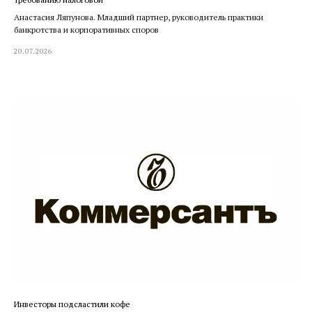
Анастасия Ляпунова. Младший партнер, руководитель практики
банкротства и корпоративных споров
20.07.2026
Инвесторы подсластили кофе