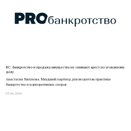
ВС: банкротство и продажа имущества не снимают арест по уголовному
делу
Анастасия Ляпунова. Младший партнер, руководитель практики
банкротства и корпоративных споров
03.06.2026