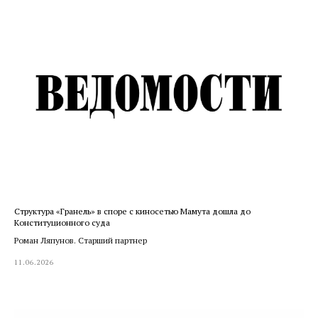
Структура «Гранель» в споре с киносетью Мамута дошла до
Конституционного суда
Роман Ляпунов. Старший партнер
11.06.2026