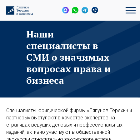
Наши
специалисты в
СМИ о значимых
вопросах права и
бизнеса
Специалисты юридической фирмы «Ляпунов Терехин и
партнеры» выступают в качестве экспертов на
страницах ведущих деловых и профессиональных
изданий, активно участвуют в общественной
дискуссии относительно законотворчества и