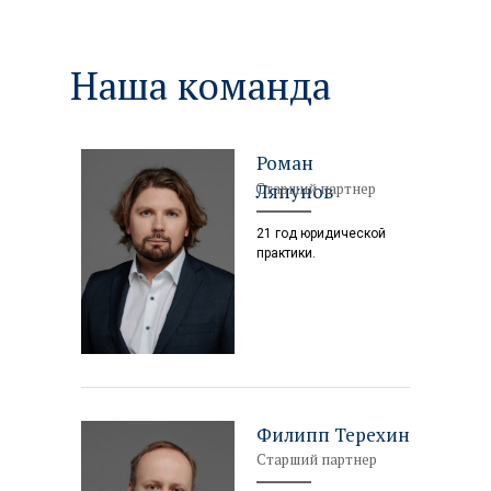
Оставьте заявку,
и мы поможем решить
Наша команда
Ваши проблемы
Роман
Старший партнер
Ляпунов
21 год юридической
практики.
Филипп Терехин
Старший партнер