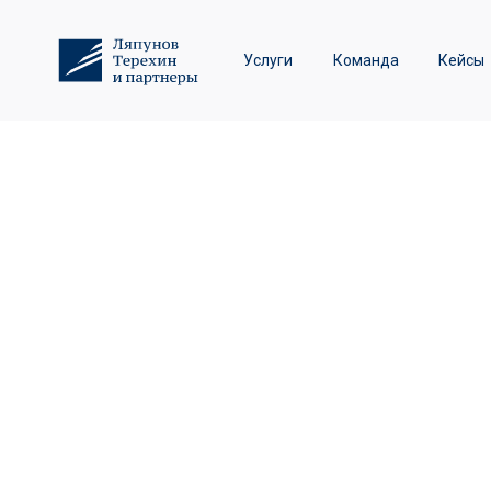
Трудовое право и спор
Услуги
Команда
Кейсы
Лизинговые споры
17 лет усп