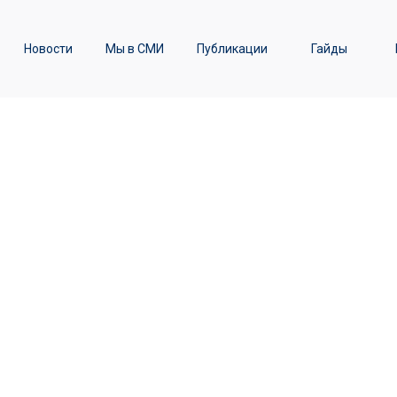
ы
Транспортное право /
Новости
Мы в СМИ
Публикации
Гайды
Железнодорожные перевозки
ешно