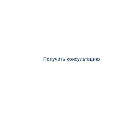
защищаем 
Вашего биз
Получить консультацию
+1000
УСПЕШНЫХ
40
ВЫ
КЕЙСОВ
ЮРИС