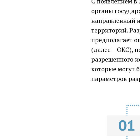
С появлением в 
органы государ
направленный н
территорий. Ра
предполагает о
(далее – ОКС), 
разрешенного ис
которые могут 
параметров раз