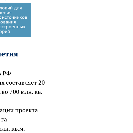
летия
в РФ
х составляет 20
во 700 млн. кв.
зации проекта
 га
лн. кв.м.