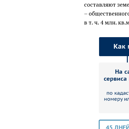
составляют земе
– общественного
в т. ч. 4 млн. кв