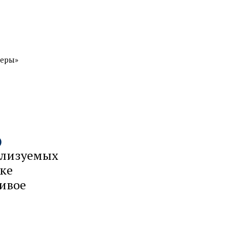
неры»
)
ализуемых
ке
ивое