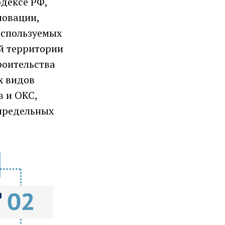
одексе РФ,
новации,
используемых
й территории
роительства
х видов
в и ОКС,
 предельных