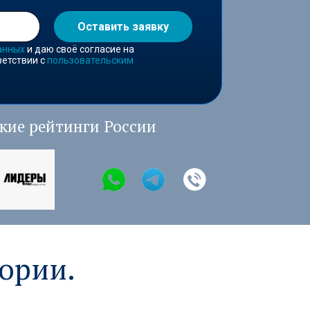
Оставить заявку
анных
и даю своё согласие на
ветствии с
пользовательским
кие рейтинги России
ории.