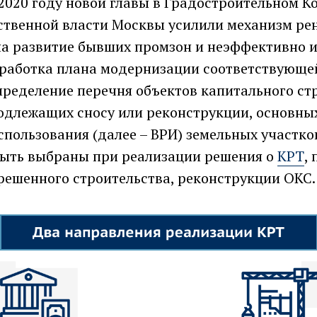
2020 году новой главы в Градостроительном К
ственной власти Москвы усилили механизм ре
а развитие бывших промзон и неэффективно 
зработка плана модернизации соответствующе
пределение перечня объектов капитального ст
подлежащих сносу или реконструкции, основны
пользования (далее – ВРИ) земельных участко
быть выбраны при реализации решения о
КРТ
,
решенного строительства, реконструкции ОКС.