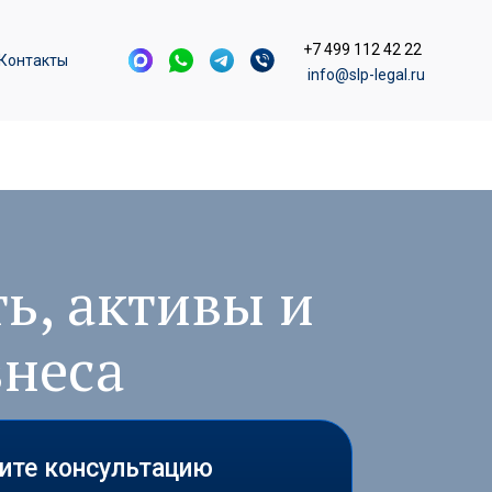
+7 499 112 42 22
Контакты
info@slp-legal.ru
ь, активы и
знеса
чите консультацию