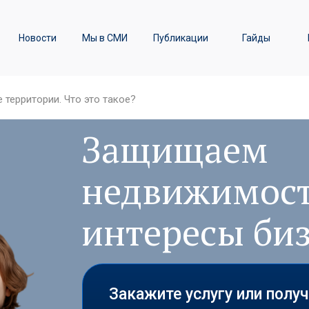
ы
Транспортное право /
Новости
Мы в СМИ
Публикации
Гайды
Железнодорожные перевозки
 территории. Что это такое?
Защищаем
недвижимост
интересы би
Закажите услугу или полу