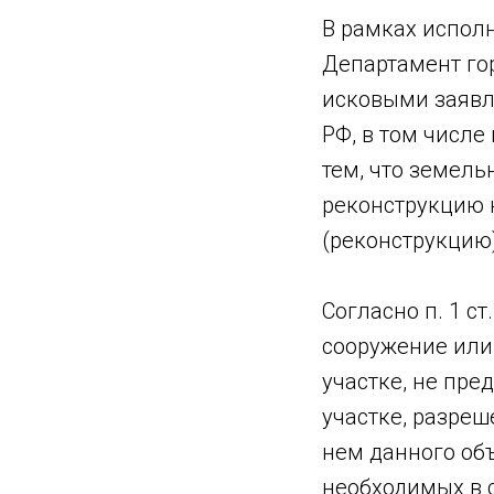
В рамках испол
Департамент го
исковыми заявле
РФ, в том числ
тем, что земель
реконструкцию 
(реконструкцию)
Согласно п. 1 с
сооружение или
участке, не пр
участке, разреш
нем данного объ
необходимых в 