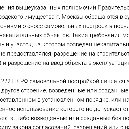
нения вышеуказанных полномочий Правительст
родского имущества г. Москвы обращаются в с
ниями о сносе самовольных построек в порядк
е некапитальных объектов. Такие требования 
ный участок, на котором возведен некапитальн
не предоставлялся, разрешение на строительс
 и разрешение на ввод объекта в эксплуатацию
т. 222 ГК РФ самовольной постройкой является 
 другое строение, возведенные или созданны
едоставленном в установленном порядке, или 
енное использование которого не допускает с
екта, либо возведенные или созданные без по
силу закона согласований, разрешений или с