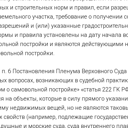
ных и строительных норм и правил, если разр
земельного участка, требование о получении 
разрешений и (или) указанные градостроитель
ормы и правила установлены на дату начала в
ольной постройки и являются действующими н
вольной постройки.
с п. 6 Постановления Пленума Верховного Суда 
ых вопросах, возникающих в судебной практик
м о самовольной постройке» «статья 222 ГК Р
я на объекты, которые в силу прямого указан
му недвижимых вещей, но не являются таков
х свойств (например, подлежащие государств
душные и морские суда, суда внутреннего пла