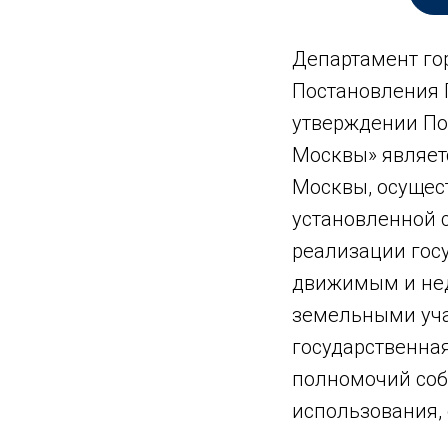
Департамент го
Постановления П
утверждении По
Москвы» являет
Москвы, осуще
установленной 
реализации гос
движимым и нед
земельными уча
государственна
полномочий соб
использования, 