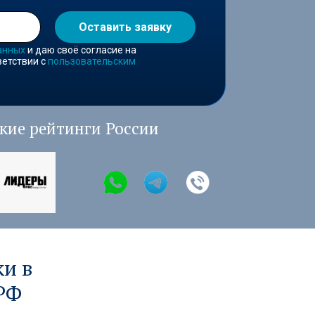
Оставить заявку
анных
и даю своё согласие на
ветствии с
пользовательским
кие рейтинги России
и в
 РФ