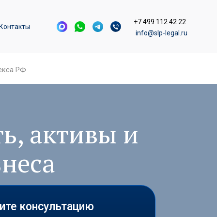
+7 499 112 42 22
Контакты
info@slp-legal.ru
екса РФ
ь, активы и
знеса
чите консультацию