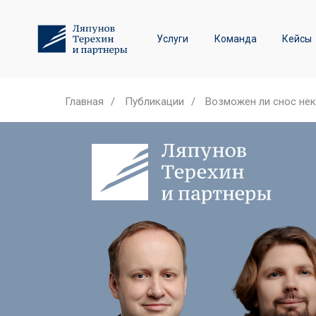
Трудовое право и спор
Услуги
Команда
Кейсы
Лизинговые споры
Главная
/
Публикации
/
Возможен ли снос нек