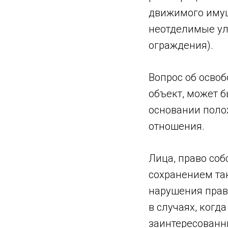
движимого имущ
неотделимые ул
ограждения).
Вопрос об освоб
объект, может б
основании поло
отношения.
Лица, право со
сохранением так
нарушения права
в случаях, когд
заинтересованн