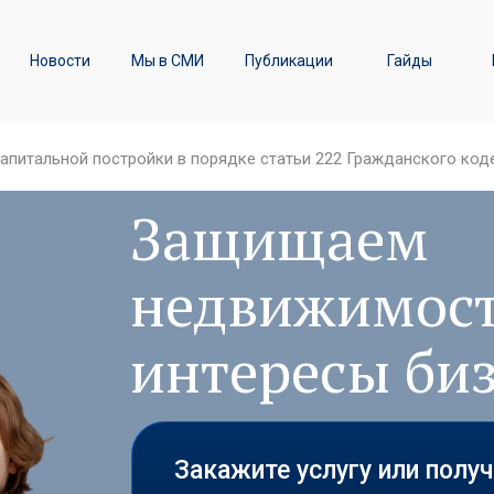
ы
Транспортное право /
Новости
Мы в СМИ
Публикации
Гайды
Железнодорожные перевозки
апитальной постройки в порядке статьи 222 Гражданского код
Защищаем
недвижимост
интересы би
Закажите услугу или полу