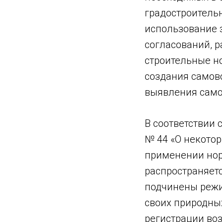
градостроитель
использование 
согласований, 
строительные н
создания самов
выявления само
В соответствии 
№ 44 «О некотор
применении нор
распространяетс
подчинены режи
своих природны
регистрации воз