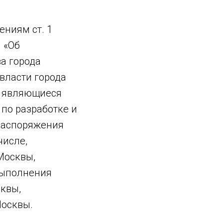
ениям ст. 1
 «Об
а города
власти города
, являющиеся
по разработке и
 распоряжения
числе,
Москвы,
выполнения
квы,
Москвы.