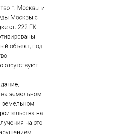
во г. Москвы и
уды Москвы с
е ст. 222 ГК
мотивированы
ый объект, под
тво
 отсутствуют.
здание,
е на земельном
на земельном
троительства на
лучения на это
 нарушением