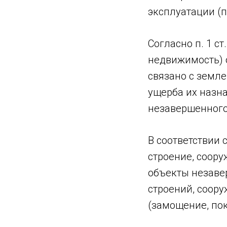
эксплуатации (п
Согласно п. 1 
недвижимость) о
связано с земле
ущерба их назн
незавершенного
В соответствии с
строение, соору
объекты незаве
строений, соор
(замощение, пок