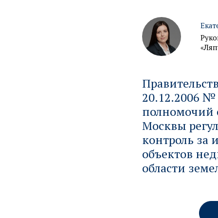
Екат
Руко
«Ляп
Правительство
20.12.2006 №
полномочий о
Москвы регул
контроль за 
объектов нед
области зем