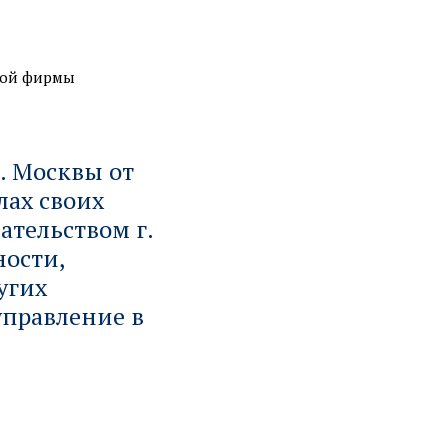
кой фирмы
г. Москвы от
лах своих
ательством г.
ности,
угих
управление в