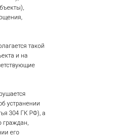
бъекты),
ощения,
олагается такой
ъекта и на
ветствующие
арушается
 об устранении
я 304 ГК РФ), а
ю граждан,
нии его