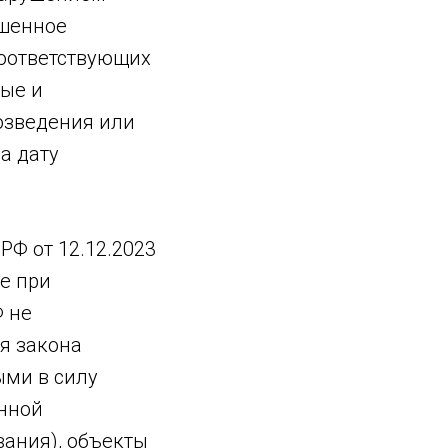
ешенное
соответствующих
ные и
озведения или
а дату
РФ от 12.12.2023
е при
Ф не
ия закона
ыми в силу
енной
вания), объекты