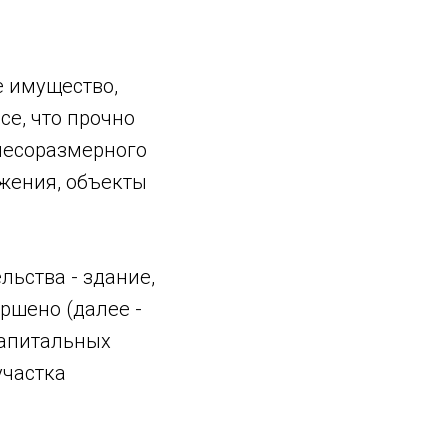
е имущество,
се, что прочно
 несоразмерного
ужения, объекты
ельства - здание,
ершено (далее -
капитальных
участка