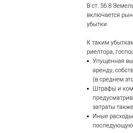
В ст. 56.8 Земе
включается рын
убытки.
К таким убыткам
риелтора, госпо
Упущенная вы
аренду, собст
(в среднем эт
Штрафы и ком
предусматрив
затраты такж
Иные расходы 
последующую 