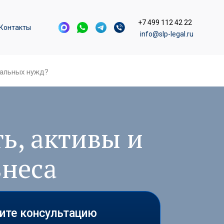
+7 499 112 42 22
Контакты
info@slp-legal.ru
пальных нужд?
ь, активы и
знеса
чите консультацию