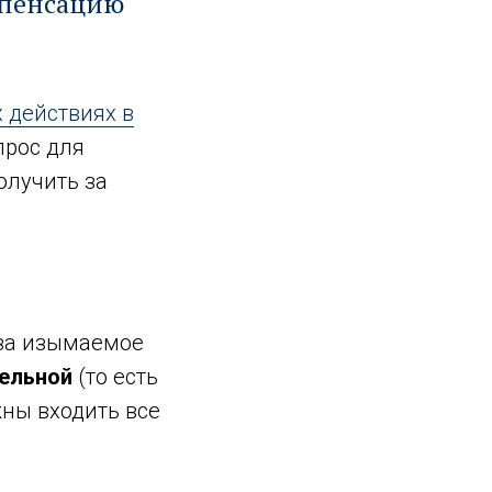
мпенсацию
 действиях в
прос для
олучить за
 за изымаемое
ельной
(то есть
ны входить все