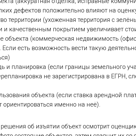
ъекта (аккуратная отделка, исправные коммун
лких дефектов положительно влияют на оценку
во территории (ухоженная территория с зелё
 и качественным покрытием увеличивает стои
е объекта (коммерческая недвижимость (офис
 Если есть возможность вести такую деятельно
ься)
ь и планировка (если границы земельного уча
ерепланировка не зарегистрирована в ЕГРН, сл
льзования объекта (если ставка арендной пла
 ориентироваться именно на неё).
 решения об изъятии объект осмотрит оценщик
фото состояние объектов, затем сравнит их со