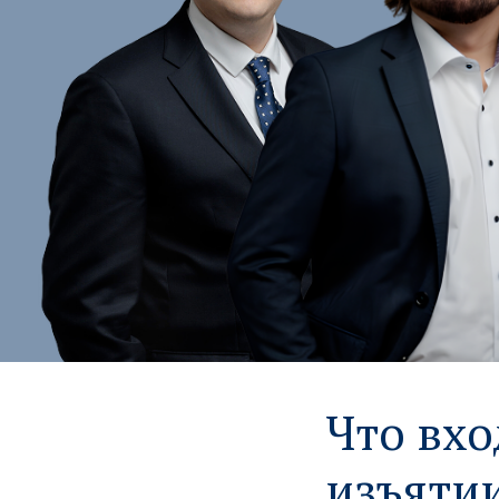
Что вх
изъяти