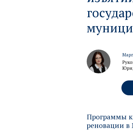
госуда
муници
Марг
Руко
Юрид
Программы к
реновации в 