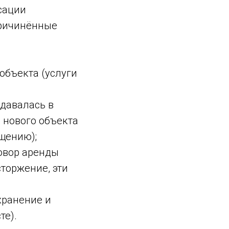
нсации
причинённые
объекта (услуги
давалась в
и нового объекта
ещению);
овор аренды
торжение, эти
хранение и
те).