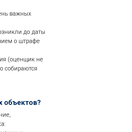
чень важных
озникли до даты
вием о штрафе
ия (оценщик не
го собираются
х объектов?
ние,
а: