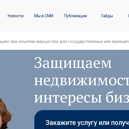
ы
Транспортное право /
Новости
Мы в СМИ
Публикации
Гайды
Железнодорожные перевозки
ацию при изъятии имущества для государственных или муници
Защищаем
недвижимост
интересы би
Закажите услугу или полу