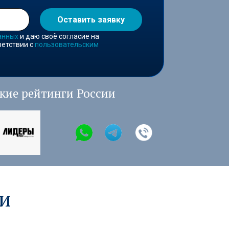
Оставить заявку
анных
и даю своё согласие на
ветствии с
пользовательским
кие рейтинги России
и