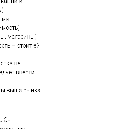
икации и
);
ными
мость);
ы, магазины)
сть – стоит ей
стка не
едует внести
ты выше рынка,
. Он
 сходными