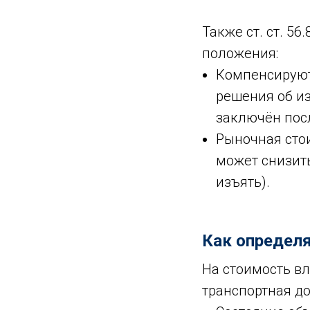
Также ст. ст. 5
положения:
Компенсируютс
решения об из
заключён пос
Рыночная стои
может снизить
изъять).
Как определ
На стоимость в
транспортная дос