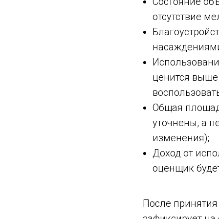
Состояние об
отсутствие ме
Благоустройст
насаждениями
Использовани
ценится выше.
воспользоват
Общая площад
уточнены, а п
изменения);
Доход от испо
оценщик будет
После принятия
зафиксирует на 