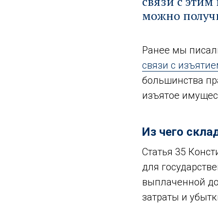
связи с этим
можно получ
Ранее мы писа
связи с изъяти
большинства пр
изъятое имущес
Из чего скл
Статья 35 Конс
для государств
выплаченной до
затраты и убытк