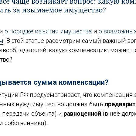
 всё чаще возникает вопрос: какую ко
ить за изымаемое имущество?
ли
о порядке изъятия имущества
и
о возможных
ем
. В этой статье рассмотрим самый важный во
авообладателей: какую компенсацию можно п
тво?
адывается сумма компенсации?
титуции РФ предусматривает, что компенсация
енных нужд имущество должна быть
предварит
 передачи объекта) и
равноценной
(в неё долж
и собственника).