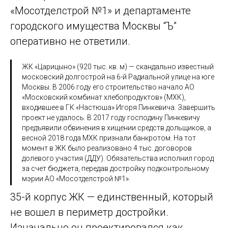
«Мосотделстрой №1» и департаменте
городского имущества Москвы “Ъ”
оперативно не ответили.
ЖК «Царицыно» (920 тыс. кв. м) — скандально известный
московский долгострой на 6-й Радиальной улице на юге
Москвы. В 2006 году его строительство начало АО
«Московский комбинат хлебопродуктов» (МХК),
входившее в ГК «Настюша» Игоря Пинкевича. Завершить
проект не удалось. В 2017 году господину Пинкевичу
предъявили обвинения в хищении средств дольщиков, а
весной 2018 года МХК признали банкротом. На тот
момент в ЖК было реализовано 4 тыс. договоров
долевого участия (ДДУ). Обязательства исполнил город
за счет бюджета, передав достройку подконтрольному
мэрии АО «Мосотделстрой №1».
35-й корпус ЖК — единственный, который
не вошел в периметр достройки.
Изначально он проектировался как