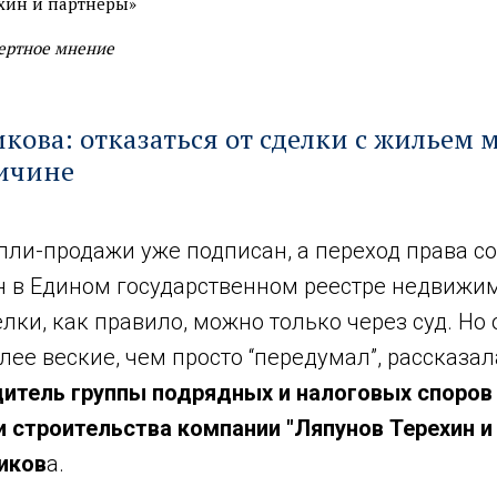
хин и партнеры»
ертное мнение
кова: отказаться от сделки с жильем
ричине
пли-продажи уже подписан, а переход права с
н в Едином государственном реестре недвижим
лки, как правило, можно только через суд. Но
ее веские, чем просто “передумал”, рассказал
итель группы подрядных и налоговых споров
 строительства компании "Ляпунов Терехин и
иков
а.