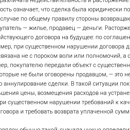
 различать недействительность и расторжение
ость означает, что сделка была юридически по
 случае по общему правилу стороны возвращаю
упатель — жилье, продавец — деньги. Расторже
йствующего договора на будущее: по соглаше
имер, при существенном нарушении договора д
вязана не с пороком воли или полномочий, а 
ер, покупателю передали объект с существен
оторые не были оговорены продавцом, — это н
о аннулирование сделки. В такой ситуации по
ьшения цены, возмещения расходов на устран
при существенном нарушении требований к кач
оговора и требовать возврата уплаченной сумм
орядок обычно такой: сначала нужно определи