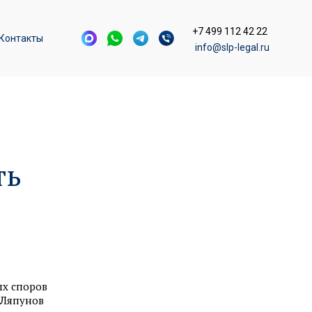
+7 499 112 42 22
Контакты
info@slp-legal.ru
ть
ых споров
«Ляпунов