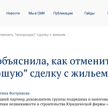
ы
Транспортное право /
Новости
Мы в СМИ
Публикации
Гайды
Железнодорожные перевозки
отменить “нехорошую” сделку с жильем
бъяснила, как отмени
ошую” сделку с жильем
тина Вострикова
ший партнер, руководитель группы подрядных и налогов
тики недвижимости и строительства Юридической фирмы 