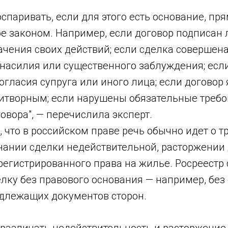
спаривать, если для этого есть основание, пр
е законом. Например, если договор подписан 
ачения своих действий; если сделка совершен
 насилия или существенного заблуждения; есл
огласия супруга или иного лица; если договор
творным; если нарушены обязательные требо
вора", — перечислила эксперт.
 что в российском праве речь обычно идет о т
знании сделки недействительной, расторжении
егистрированного права на жилье. Росреестр 
елку без правового основания — например, без
длежащих документов сторон.