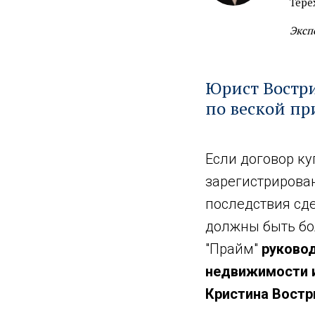
Тере
Эксп
Юрист Востри
по веской п
Если договор ку
зарегистрирова
последствия сде
должны быть бол
"Прайм"
руковод
недвижимости и
Кристина Востр