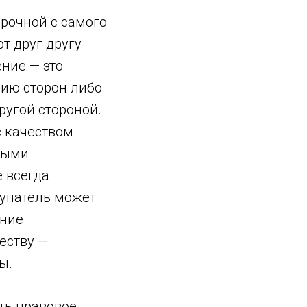
.
рочной с самого
т друг другу
ние — это
нию сторон либо
ругой стороной.
с качеством
ными
е всегда
купатель может
ение
еству —
ы.
ть правовое