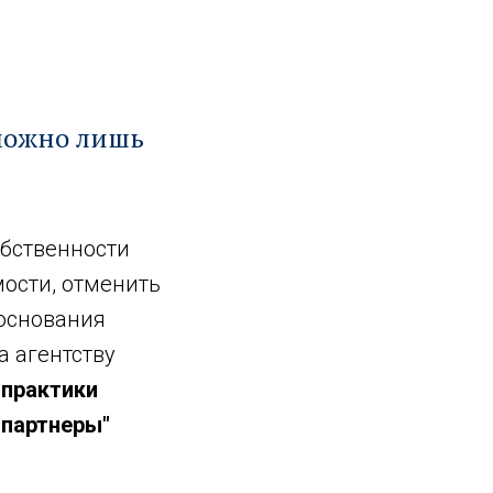
 можно лишь
обственности
ости, отменить
 основания
а агентству
 практики
 партнеры"