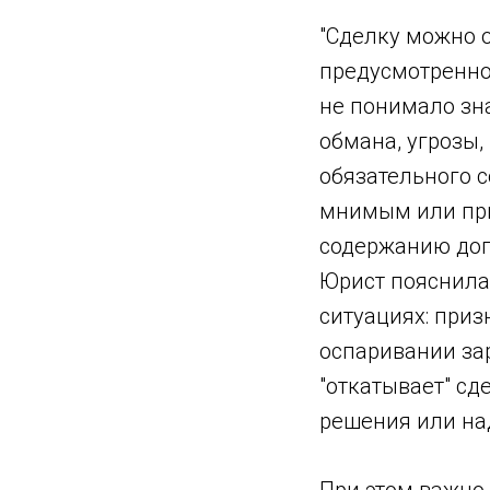
"Сделку можно о
предусмотренно
не понимало зн
обмана, угрозы,
обязательного с
мнимым или при
содержанию дого
Юрист пояснила,
ситуациях: при
оспаривании зар
"откатывает" сд
решения или на