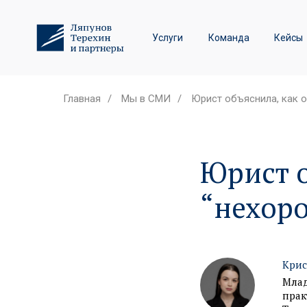
Трудовое право и спор
Услуги
Команда
Кейсы
Лизинговые споры
Главная
/
Мы в СМИ
/
Юрист объяснила, как 
Юрист о
“нехор
Крис
Млад
прак