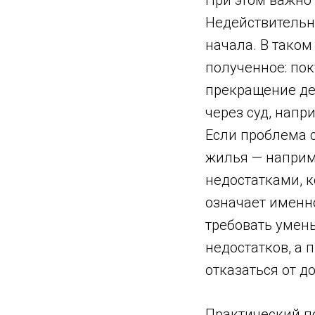
При этом важно
Недействительн
начала. В таком
полученное: пок
прекращение де
через суд, напр
Если проблема с
жилья — наприм
недостатками, к
означает именн
требовать умен
недостатков, а 
отказаться от д
Практический п