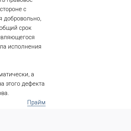
 стороне с
я добровольно,
 общий срок
 являющегося
ала исполнения
матически, а
а этого дефекта
ва.
Прайм