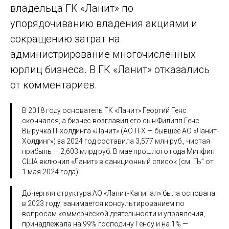
владельца ГК «Ланит» по
упорядочиванию владения акциями и
сокращению затрат на
администрирование многочисленных
юрлиц бизнеса. В ГК «Ланит» отказались
от комментариев.
В 2018 году основатель ГК «Ланит» Георгий Генс
скончался, а бизнес возглавил его сын Филипп Генс.
Выручка IT-холдинга «Ланит» (АО Л-Х — бывшее АО «Ланит-
Холдинг») за 2024 год составила 3,577 млн руб., чистая
прибыль — 2,603 млрд руб. В мае прошлого года Минфин
США включил «Ланит» в санкционный список (см. “Ъ” от
1 мая 2024 года).
Дочерняя структура АО «Ланит-Капитал» была основана
в 2023 году, занимается консультированием по
вопросам коммерческой деятельности и управления,
принадлежала на 99% господину Генсу и на 1% —