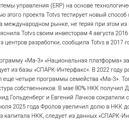
стемы управления (ERP) на основе технологич
ью этого проекта Totvs тестирует новый способ
а международном рынке, не теряя при этом из
яснила Totvs своим инвесторам 4 августа 2016 
з центров разработки, сообщила Totvs в 2017 г
ограмму «Ма-3» «Национальная платформа» з
едует из базы «СПАРК-Интерфакс». В 2022 году 
л еще четыре программы семейства «Ма-3». То
тура собственников. В мае 80% НКК получил Д
нид Гольденберг и Евгений Лачков сократили с
июля 2025 года Фролов увеличил долю в НКК до
з капитала НКК, следует из данных «СПАРК-Ин