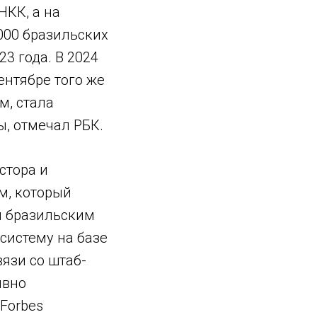
НКК, а на
000 бразильских
23 года. В 2024
ентябре того же
м, стала
, отмечал РБК.
стора и
м, который
м бразильским
систему на базе
язи со штаб-
ивно
 Forbes