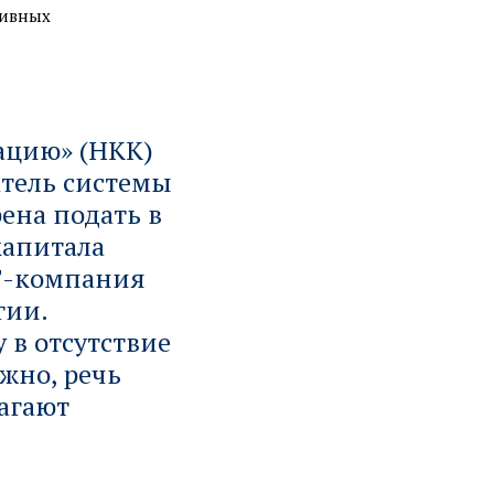
тивных
ацию» (НКК)
тель системы
ена подать в
 капитала
Т-компания
гии.
 в отсутствие
жно, речь
агают