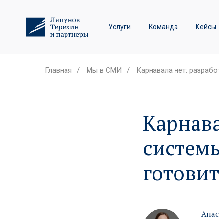
Трудовое право и спор
Услуги
Команда
Кейсы
Лизинговые споры
Главная
/
Мы в СМИ
/
Карнавала нет: разрабо
Карнава
систем
готовит
Анас