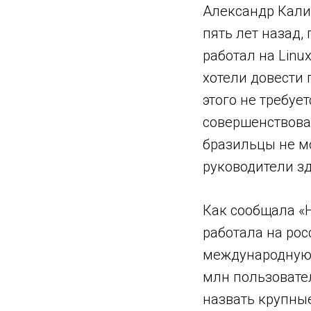
Александр Калин
пять лет назад
работал на Linu
хотели довести 
этого не требуе
совершенствоват
бразильцы не мо
руководители зд
Как сообщала «
работала на рос
международную в
млн пользовате
назвать крупные