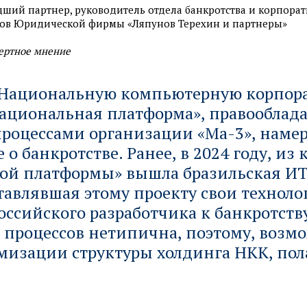
ший партнер, руководитель отдела банкротства и корпора
ов Юридической фирмы «Ляпунов Терехин и партнеры»
ертное мнение
«Национальную компьютерную корпор
ациональная платформа», правооблада
роцессами организации «Ма-3», намер
 о банкротстве. Ранее, в 2024 году, из
ой платформы» вышла бразильская И
ставлявшая этому проекту свои техноло
оссийского разработчика к банкротству
процессов нетипична, поэтому, возмо
мизации структуры холдинга НКК, пол