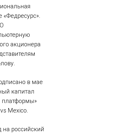
циональная
е «Федресурс».
ОО
мпьютерную
ного акционера
едставителям
лову.
одписано в мае
вный капитал
й платформы»
vs Mexico.
д на российский