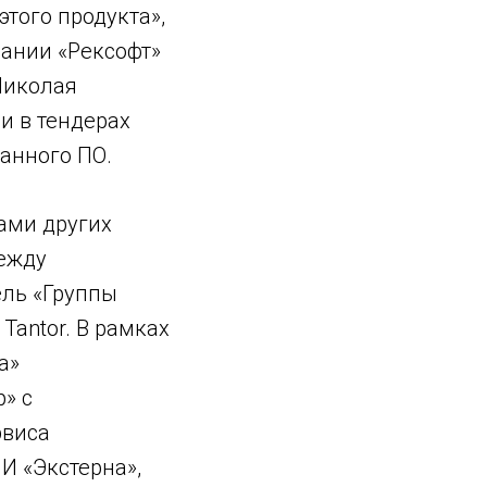
того продукта»,
ании «Рексофт»
Николая
и в тендерах
анного ПО.
ами других
между
ель «Группы
Tantor. В рамках
а»
» с
рвиса
ПИ «Экстерна»,