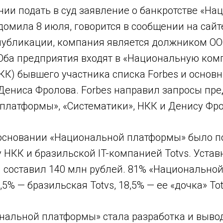
ии подать в суд заявление о банкротстве «На
омила 8 июля, говорится в сообщении на сайт
 публикации, компания является должником О
 Оба предприятия входят в «Национальную ко
КК) бывшего участника списка Forbes и основ
 Дениса Фролова. Forbes направил запросы пр
платформы», «Систематики», НКК и Денису Фро
основании «Национальной платформы» было п
 НКК и бразильской IT-компанией Totvs. Уста
 составил 140 млн рублей. 81% «Национально
5% — бразильская Totvs, 18,5% — ее «дочка» Tot
нальной платформы» стала разработка и выво