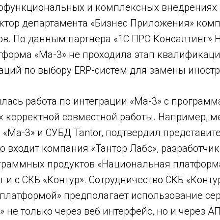
офункциональных и комплексных внедрениях э
ктор департамента «Бизнес Приложения» комп
ов. По данным партнера «1С ПРО Консалтинг» 
тформа «Ма-3» не проходила этап квалификаци
аций по выбору ERP-систем для замены иностр
лась работа по интеграции «Ма-3» с программ
х корректной совместной работы. Например, 
«Ма-3» и СУБД Tantor, подтвердил представит
ую входит компания «Тантор Лабс», разработчик 
граммных продуктов «Национальная платформ
 и с СКБ «Контур». Сотрудничество СКБ «Контур
платформой» предполагает использование се
» не только через веб интерфейс, но и через А