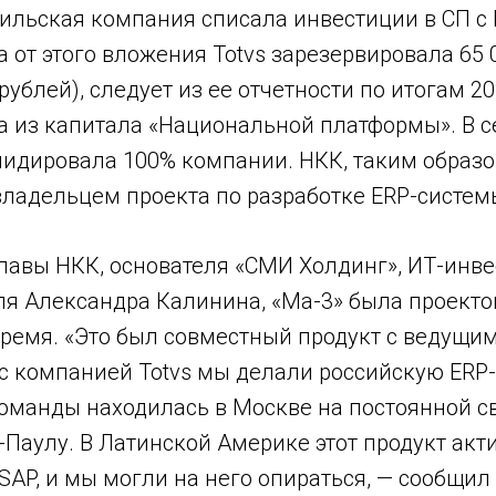
зильская компания списала инвестиции в СП с 
 от этого вложения Totvs зарезервировала 65 
рублей), следует из ее отчетности по итогам 20
а из капитала «Национальной платформы». В с
лидировала 100% компании. НКК, таким образо
ладельцем проекта по разработке ERP-системы
лавы НКК, основателя «СМИ Холдинг», ИТ-инве
я Александра Калинина, «Ма-3» была проекто
время. «Это был совместный продукт с ведущи
с компанией Totvs мы делали российскую ERP-
команды находилась в Москве на постоянной св
-Паулу. В Латинской Америке этот продукт акт
SAP, и мы могли на него опираться, — сообщил