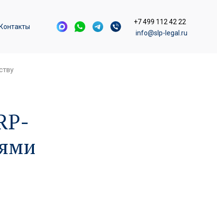
+7 499 112 42 22
Контакты
info@slp-legal.ru
ству
RP-
нями