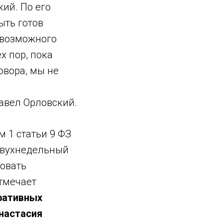
ий. По его
ыть готов
 возможного
х пор, пока
овора, мы не
авел Орловский.
м 1 статьи 9 ФЗ
 двухнедельный
ровать
отмечает
ративных
настасия