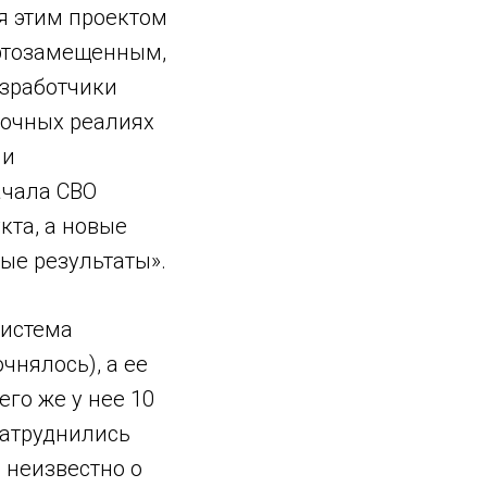
я этим проектом
ортозамещенным,
азработчики
ыночных реалиях
 и
ачала СВО
кта, а новые
ые результаты».
система
чнялось), а ее
го же у нее 10
затруднились
 неизвестно о