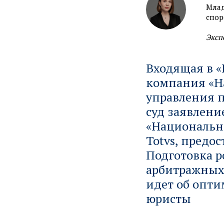
Млад
спор
Эксп
Входящая в 
компания «Н
управления п
суд заявление
«Национальн
Totvs, предо
Подготовка р
арбитражных 
идет об опти
юристы