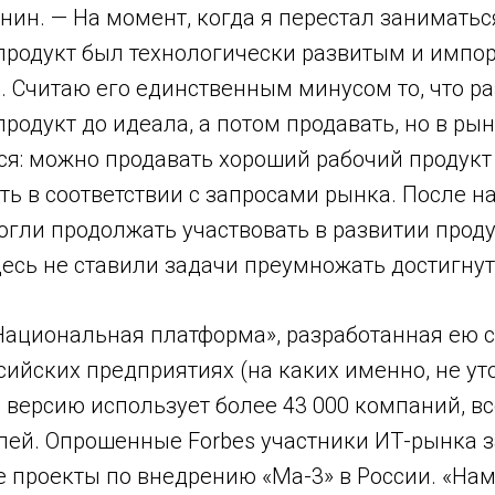
ин. — На момент, когда я перестал заниматьс
, продукт был технологически развитым и имп
x. Считаю его единственным минусом то, что р
продукт до идеала, а потом продавать, но в р
тся: можно продавать хороший рабочий продукт
ь в соответствии с запросами рынка. После н
гли продолжать участвовать в развитии проду
есь не ставили задачи преумножать достигнут
Национальная платформа», разработанная ею 
сийских предприятиях (на каких именно, не уто
ерсию использует более 43 000 компаний, все
лей. Опрошенные Forbes участники ИТ-рынка 
 проекты по внедрению «Ма-3» в России. «Нам