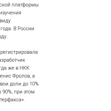
еской платформы
 изучения
 виду
года. В России
оду.
арегистрировала
разработчик
гда же в НКК
енис Фролов, а
вои доли до 10%
 90%, при этом
терфакса».