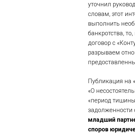
уточнил руковод
словам, этот ин
выполнить необ
банкротства, то,
договор с «Конт
разрываем отно
предоставленны
Публикация на «
«О несостоятель
«период тишины
задолженности с
младший партне
споров юридиче