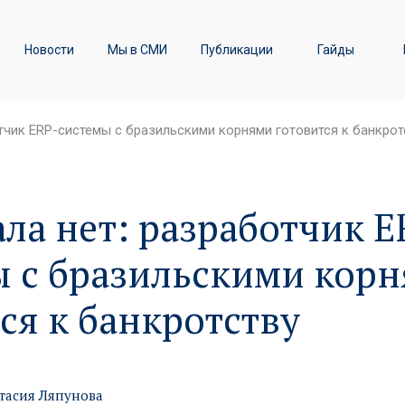
ы
Транспортное право /
Новости
Мы в СМИ
Публикации
Гайды
Железнодорожные перевозки
тчик ERP-системы с бразильскими корнями готовится к банкрот
ла нет: разработчик E
ы с бразильскими кор
ся к банкротству
тасия Ляпунова