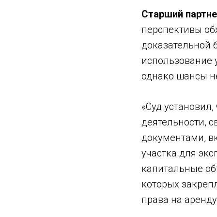
Старший партне
перспективы об
доказательной 
использование 
однако шансы н
«Суд установил,
деятельности, с
документами, в
участка для эк
капитальные объ
которых закреп
права на аренду