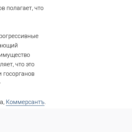
в полагает, что
прогрессивные
щающий
симущество
яет, что это
и госорганов
—
а,
Коммерсантъ
.