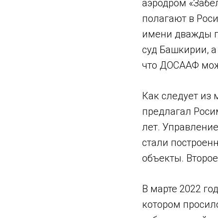
аэродром «Забел
полагают в Рос
имени дважды г
суд Башкирии, а
что ДОСААФ мож
Как следует из 
предлагал Роси
лет. Управление
стали построенн
объекты. Второе
В марте 2022 го
котором просило