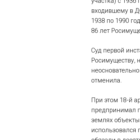
участка) с 193
входившему в Д
1938 по 1990 го
86 лет Росимущ
Суд первой инс
Росимуществу, н
неосновательно
отменила.
При этом 18-й 
предпринимал п
землях объекты 
использовался 