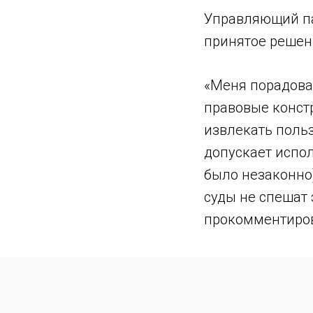
Управляющий па
принятое решен
«Меня порадовал
правовые конст
извлекать поль
допускает испол
было незаконно
суды не спешат 
прокомментиров