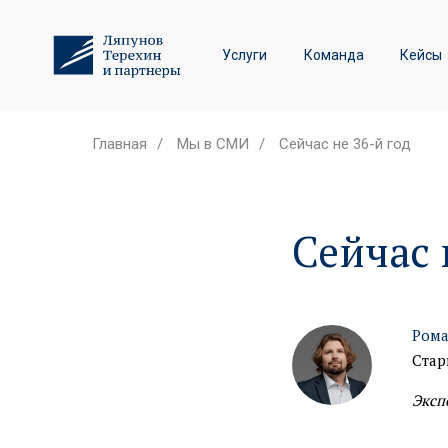
Трудовое право и спор
Услуги
Команда
Кейсы
Лизинговые споры
Главная
/
Мы в СМИ
/
Сейчас не 36-й год
Сейчас 
Рома
Стар
Эксп