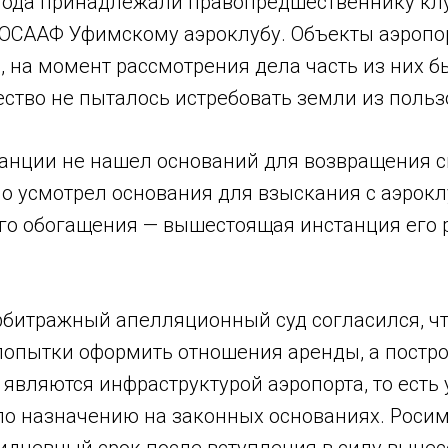
6 года принадлежали правопредшественнику кл
ОСААФ Уфимскому аэроклубу. Объекты аэропор
д, на момент рассмотрения дела часть из них б
ество не пыталось истребовать земли из поль
танции не нашел оснований для возвращения с
о усмотрел основания для взыскания с аэроклу
го обогащения — вышестоящая инстанция его
арбитражный апелляционный суд согласился, чт
опытки оформить отношения аренды, а постр
являются инфраструктурой аэропорта, то есть 
по назначению на законных основаниях. Роси