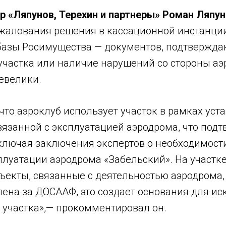
р «Ляпунов, Терехин и партнеры» Роман Ляпу
жалования решения в кассационной инстанции
базы Росимущества — документов, подтвержд
участка или наличие нарушений со стороны аэ
евелики.
 что аэроклуб использует участок в рамках уст
вязанной с эксплуатацией аэродрома, что под
ключая заключения экспертов о необходимост
сплуатации аэродрома «Забельский». На участ
екты, связанные с деятельностью аэродрома, 
лена за ДОСААФ, это создает основания для и
 участка»,— прокомментировал он.