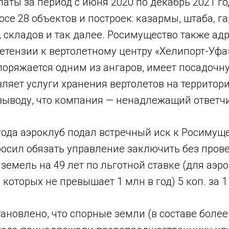
латы за период с июня 2020 по декабрь 2021 го
осе 28 объектов и построек: казармы, штаба, га
 складов и так далее. Росимущество также ад
етензии к вертолетному центру «Хелипорт-Уфа
поряжается одним из ангаров, имеет посадочн
ляет услуги хранения вертолетов на территори
выводу, что компания — ненадлежащий ответчи
года аэроклуб подал встречный иск к Росимуще
росил обязать управление заключить без пров
земель на 49 лет по льготной ставке (для аэро
которых не превышает 1 млн в год) 5 коп. за 1 
тановлено, что спорные земли (в составе более