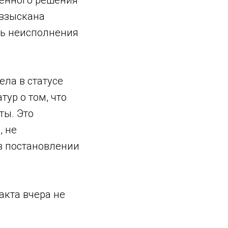
сенного решения
 взыскана
ень неисполнения
ла в статусе
тур о том, что
ты. Это
, не
 в постановлении
акта вчера не