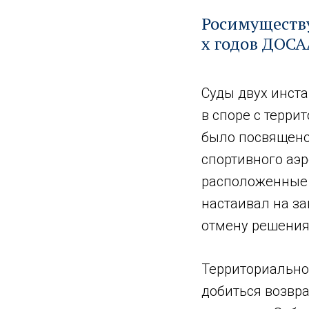
Росимуществу
х годов ДОС
Суды двух инст
в споре с терр
было посвящено 
спортивного аэ
расположенные 
настаивал на за
отмену решения
Территориально
добиться возвра