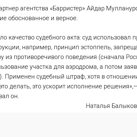
ртнер агентства «Барристер» Айдар Муллануро
ие обоснованное и верное.
о качество судебного акта: суд использовал 
рукции, например, принцип эстоппель, запре
зу из противоречивого поведения (сначала Ро
ьзование участка для аэродрома, а потом заявл
). Применен судебный штраф, хотя в отношени
это делать, это ускорит исполнение решения»,
ал он.
Наталья Балыков