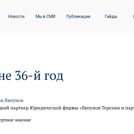
ы
Транспортное право /
Новости
Мы в СМИ
Публикации
Гайды
Железнодорожные перевозки
не 36-й год
н Ляпунов
ший партнер Юридической фирмы «Ляпунов Терехин и пар
ертное мнение