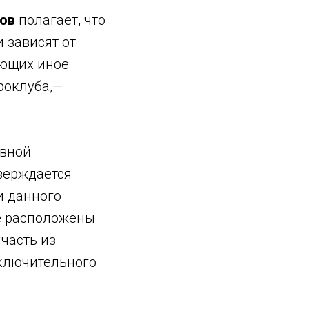
нов
полагает, что
 зависят от
ающих иное
роклуба,—
авной
тверждается
и данного
ке расположены
часть из
сключительного