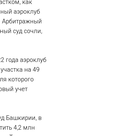
астком, как
ьный аэроклуб
. Арбитражный
ный суд сочли,
22 года аэроклуб
участка на 49
ля которого
овый учет
уд Башкирии, в
тить 4,2 млн