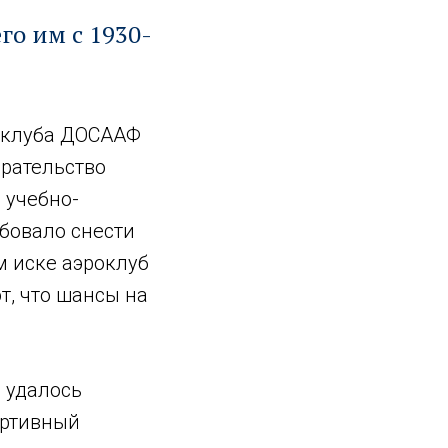
го им с 1930-
оклуба ДОСААФ
ирательство
 учебно-
бовало снести
м иске аэроклуб
т, что шансы на
 удалось
ортивный