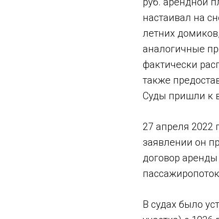
руб. арендной п
настаивал на сн
летних домиков,
аналогичные пр
фактически рас
также предостав
Суды пришли к 
27 апреля 2022 
заявлении он п
договор аренды 
пассажиропоток 
В судах было ус