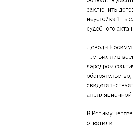
обязали в деся
заключить дого
неустойка 1 тыс
судебного акта н
Доводы Росимуще
третьих лиц вое
аэродром фактич
обстоятельство
свидетельствует
апелляционной 
В Росимуществе 
ответили.