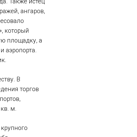
да. Также истец
ражей, ангаров,
ресовало
», который
ую площадку, а
и аэропорта.
к.
ству. В
едения торгов
портов,
кв. м.
 крупного