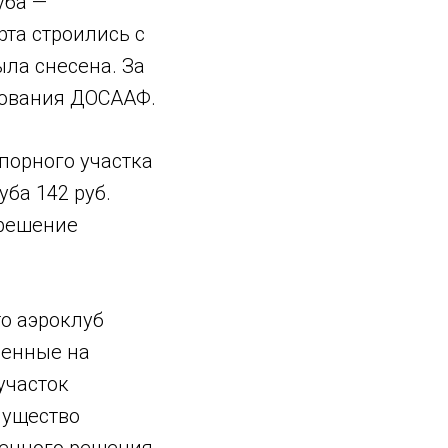
уба —
та строились с
ыла снесена. За
зования ДОСААФ.
порного участка
ба 142 руб.
 решение
о аэроклуб
оенные на
участок
мущество