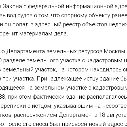
я Закона о федеральной информационной адре
вывод судов о том, что спорному объекту ране
 и он попал в адресный реестр объектов недв
иворечит материалам дела.
ю Департамента земельных ресурсов Москвы 
«О разделе земельного участка с кадастровым
8» земельный участок, на котором находилось 
а три участка. Принадлежащее истцу здание б
ходящееся на земельном участке с кадастров
588, при этом фактически здание располагалос
 переписки с истцом, указывающим на несоотв
ков, распоряжением Департамента 18 августа 
 после его сноса был присвоен новый адрес с