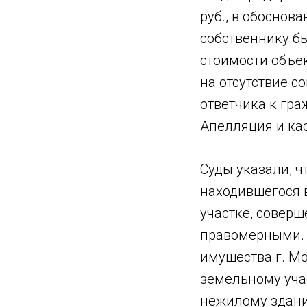
руб., в обоснов
собственнику б
стоимости объек
на отсутствие 
ответчика к гра
Апелляция и кас
Суды указали, ч
находившегося 
участке, совер
правомерными. О
имущества г. Мо
земельному учас
нежилому здани