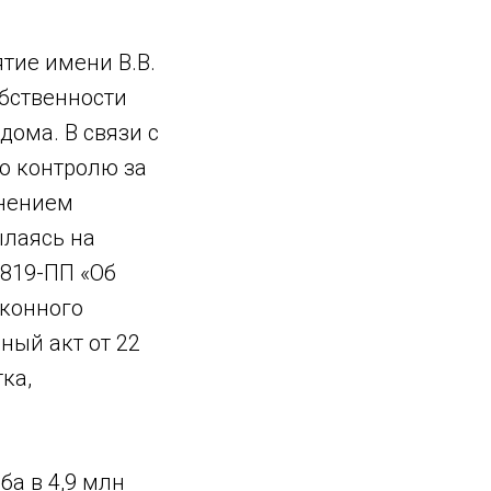
тие имени В.В.
бственности
ома. В связи с
о контролю за
снением
ылаясь на
 819-ПП «Об
аконного
ный акт от 22
ка,
ба в 4,9 млн