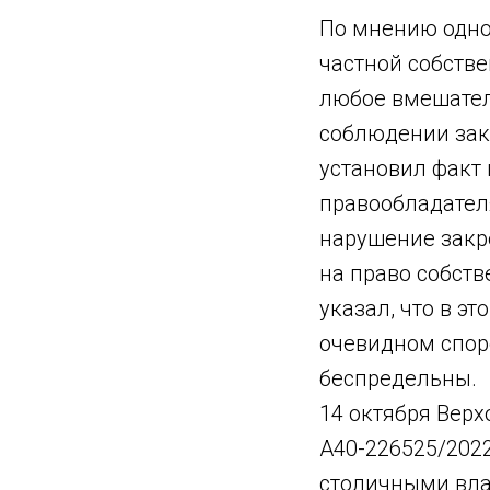
По мнению одно
частной собстве
любое вмешател
соблюдении зак
установил факт
правообладателя
нарушение закре
на право собст
указал, что в э
очевидном споре
беспредельны.
14 октября Вер
А40-226525/202
столичными вла