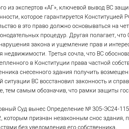
го из экспертов «АГ», ключевой вывод ВС защ
нности, которое гарантируется Конституцией Р
ьство в это право должно основываться на че
онодательных процедур. Другая полагает, что
 нарушения закона и ущемление прав и интере
 недвижимости. Третья сочла, что ВС обоснов
пленного в Конституции права частной собств
венника снесенного здания получить возмещен
той ситуации ВС восстановил законность и спра
, тем самым обозначив, что рамки защиты гос
ховный Суд вынес Определение № 305-ЭС24-115
2, которым признан незаконным снос здания,
стями без уведомления его собственника.