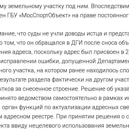
у земельному участку под ним. Впоследствии 
ен ГБУ «МосСпортОбъект» на праве постоянног
ание, что суды не учли доводы истца и предс
о том, что он обращался в ДГИ после сноса объ
ния адреса, поскольку адрес был присвоен в 200
 исправлении ошибки, допущенной Департаме
ого участка, на котором ранее находилось сп
езультате раздела фактически на другом участ
тков за снесенное строение. Решение об указ
ринято ведомством самостоятельно в рамках 
 орган функций по актуализации адресных св
м адресном реестре. При принятии решения о 
екта ввиду нецелевого использования земельн