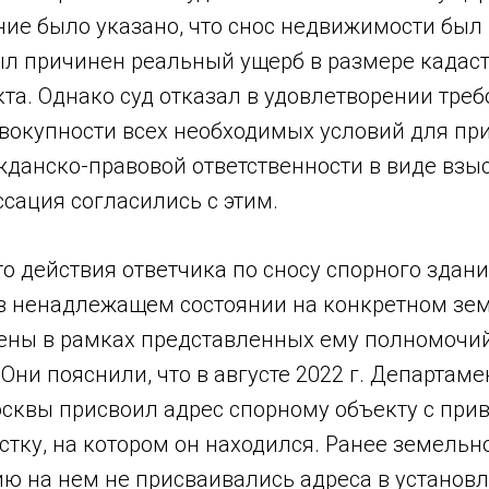
ание было указано, что снос недвижимости бы
ыл причинен реальный ущерб в размере кадас
та. Однако суд отказал в удовлетворении треб
совокупности всех необходимых условий для п
жданско-правовой ответственности в виде взы
сация согласились с этим.
то действия ответчика по сносу спорного здани
в ненадлежащем состоянии на конкретном зе
шены в рамках представленных ему полномочи
ни пояснили, что в августе 2022 г. Департаме
сквы присвоил адрес спорному объекту с прив
тку, на котором он находился. Ранее земельн
ю на нем не присваивались адреса в установ