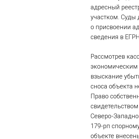
адресный реест
участком. Суды 
о присвоении а
сведения в ЕГРН
Рассмотрев кас
экономическим 
взыскание убытк
сноса объекта 
Право собствен
свидетельством
Северо-Западно
179-рп спорному
объекте внесены