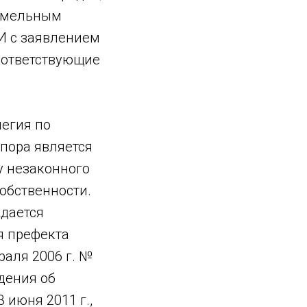
земельным
ГИ с заявлением
соответствующие
егия по
пора является
у незаконного
обственности.
ждается
я префекта
аля 2006 г. №
дения об
 июня 2011 г.,