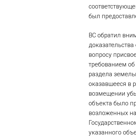
соответствующем
был предоставл
ВС обратил вним
доказательства 
вопросу присвое
требованием об
раздела земельн
оказавшееся в р
возмещении убы
объекта было п
возложенных на
Государственно
указанного объ