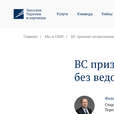
Трудовое право и спор
Услуги
Команда
Кейсы
Лизинговые споры
Главная
/
Мы в СМИ
/
ВС признал незаконным
ВС при
без вед
Фили
Стар
Тере