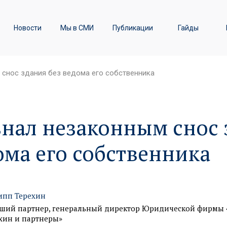
ы
Транспортное право /
Новости
Мы в СМИ
Публикации
Гайды
Железнодорожные перевозки
 снос здания без ведома его собственника
знал незаконным снос 
ома его собственника
пп Терехин
ший партнер, генеральный директор Юридической фирмы 
хин и партнеры»