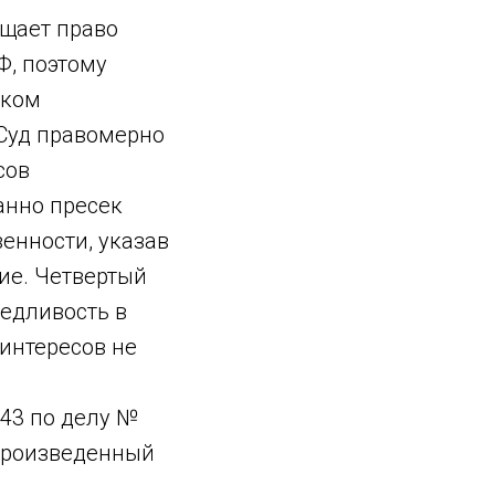
ищает право
Ф, поэтому
тком
 Суд правомерно
сов
анно пресек
енности, указав
ие. Четвертый
ведливость в
интересов не
43 по делу №
 произведенный