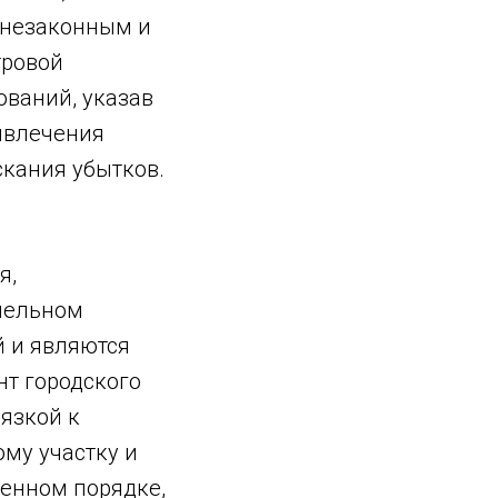
л незаконным и
тровой
ований, указав
ривлечения
скания убытков.
я,
мельном
й и являются
нт городского
язкой к
ому участку и
ленном порядке,