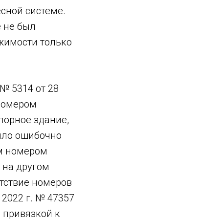
сной системе.
е не был
ижимости только
№ 5314 от 28
 номером
спорное здание,
ыло ошибочно
ым номером
ь на другом
етствие номеров
2022 г. № 47357
 привязкой к