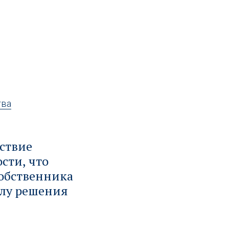
тва
тствие
сти, что
собственника
илу решения