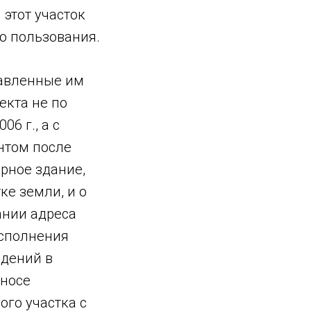
этот участок
о пользования.
тавленные им
екта не по
6 г., а с
нтом после
орное здание,
ке земли, и о
ании адреса
исполнения
едений в
сносе
ого участка с