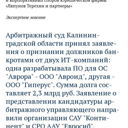
и корпоративных споров Юридической фирмы
«Ляпунов Терехин и партнеры»
Экспертное мнение
Ар­бит­раж­ный суд Ка­линин­
градской об­лас­ти при­нял заяв­ле­
ния о приз­на­нии дол­жни­ков бан­
кро­тами от двух ИТ-ком­па­ний:
од­на раз­ра­баты­вала ПО для ОС
"Ав­ро­ра" - ООО "Ав­роид", дру­гая -
ООО "Ги­перус". Сум­ма дол­га сос­
тав­ляет 2,3 млрд руб. Заяв­ле­ние о
пред­став­ле­нии кан­ди­дату­ры ар­
бит­раж­но­го уп­рав­ляю­ще­го нап­ра­
вили ор­га­низа­ции САУ "Кон­ти­
нент" и СРО ААУ "Ев­ро­сиб".