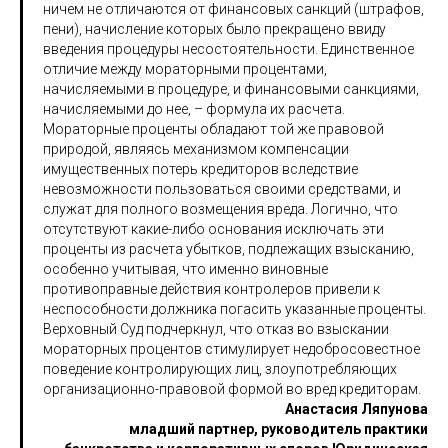
ничем не отличаются от финансовых санкций (штрафов,
пени), начисление которых было прекращено ввиду
введения процедуры несостоятельности. Единственное
отличие между мораторными процентами,
начисляемыми в процедуре, и финансовыми санкциями,
начисляемыми до нее, – формула их расчета.
Мораторные проценты обладают той же правовой
природой, являясь механизмом компенсации
имущественных потерь кредиторов вследствие
невозможности пользоваться своими средствами, и
служат для полного возмещения вреда. Логично, что
отсутствуют какие-либо основания исключать эти
проценты из расчета убытков, подлежащих взысканию,
особенно учитывая, что именно виновные
противоправные действия контролеров привели к
неспособности должника погасить указанные проценты.
Верховный Суд подчеркнул, что отказ во взыскании
мораторных процентов стимулирует недобросовестное
поведение контролирующих лиц, злоупотребляющих
организационно-правовой формой во вред кредиторам.
Анастасия Ляпунова
младший партнер, руководитель практики