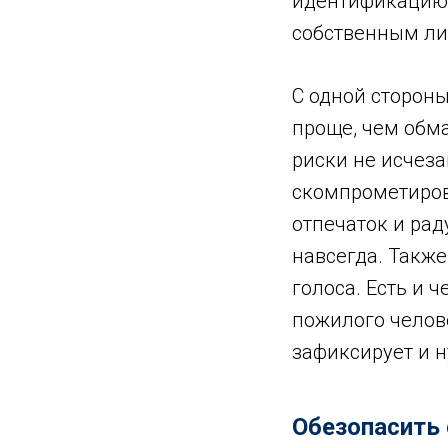
идентификацию 
собственным лиц
С одной стороны
проще, чем обма
риски не исчеза
скомпрометирова
отпечаток и рад
навсегда. Такж
голоса. Есть и 
пожилого челове
зафиксирует и н
Обезопасить 