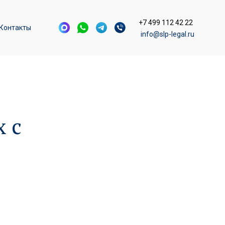
+7 499 112 42 22
Контакты
info@slp-legal.ru
х с