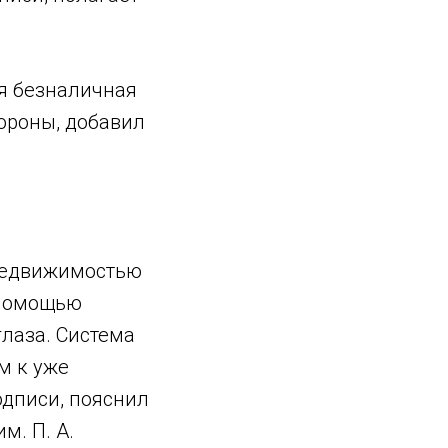
я безналичная
ороны, добавил
 недвижимостью
 помощью
лаза. Система
м к уже
дписи, пояснил
м. П. А.