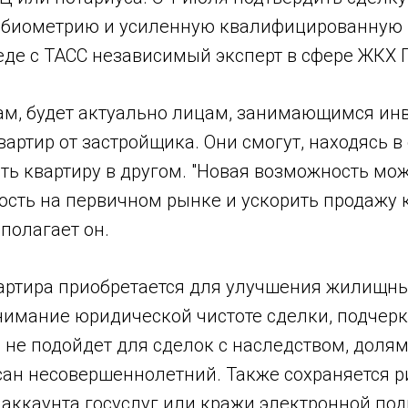
з биометрию и усиленную квалифицированную п
еде с ТАСС независимый эксперт в сфере ЖКХ 
овам, будет актуально лицам, занимающимся и
вартир от застройщика. Они смогут, находясь в
ть квартиру в другом. "Новая возможность мо
ость на первичном рынке и ускорить продажу 
 полагает он.
вартира приобретается для улучшения жилищны
нимание юридической чистоте сделки, подчерк
не подойдет для сделок с наследством, долям
сан несовершеннолетний. Также сохраняется р
аккаунта госуслуг или кражи электронной под