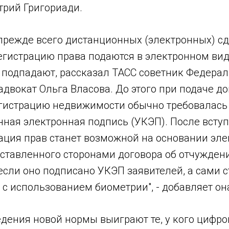
рий Григориади.
прежде всего дистанционных (электронных) сд
егистрацию права подаются в электронном вид
 подпадают, рассказал ТАСС советник Федера
адвокат Ольга Власова. До этого при подаче д
гистрацию недвижимости обычно требовалась
ная электронная подпись (УКЭП). После вступ
рация прав станет возможной на основании эл
дставленного сторонами договора об отчужден
если оно подписано УКЭП заявителей, а сами 
с использованием биометрии", - добавляет он
ведения новой нормы выиграют те, у кого циф