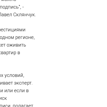
одпись", -
Павел Склянчук.
нвестициями
 одном регионе,
жет оживить
квартир в
х условий,
ивает эксперт.
и или если в
иск
писи, полагает