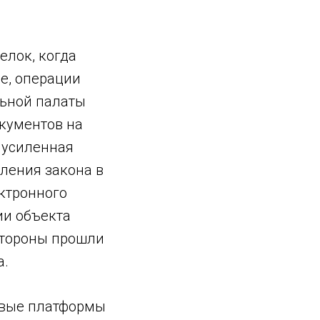
елок, когда
е, операции
льной палаты
окументов на
 усиленная
ления закона в
ектронного
ии объекта
стороны прошли
а.
ровые платформы