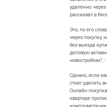
удаленно: чере
рассказал в бес
Это, по его сл
через покупку к
без выезда купи
деловую активн
новостройках", -
Однако, если к
стоит уделить в
Онлайн-покупка 
квартире пропи
компрометации 