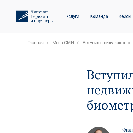
Трудовое право и спор
Услуги
Команда
Кейсы
Лизинговые споры
Главная
/
Мы в СМИ
/
Вступил в силу закон 
Вступил
недвиж
биомет
Фили