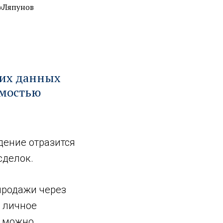
«Ляпунов
ких данных
имостью
дение отразится
сделок.
продажи через
ь личное
у можно