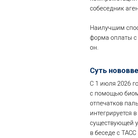
собеседник аген
Наилучшим спос
форма оплаты с
он.
Суть нововв
С 1 июля 2026 
с помощью биом
отпечатков пал
интегрируется 
существующей у
в беседе с ТАСС