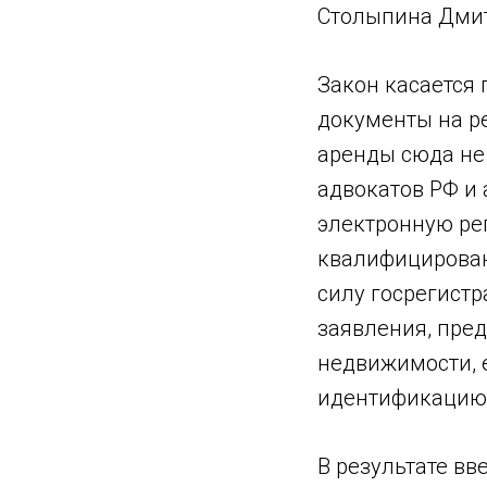
Столыпина Дмит
Закон касается 
документы на р
аренды сюда не
адвокатов РФ и 
электронную ре
квалифицирован
силу госрегист
заявления, пре
недвижимости, 
идентификацию 
В результате в