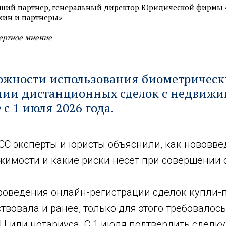
ший партнер, генеральный директор Юридической фирмы 
хин и партнеры»
ертное мнение
можности использования биометричес
нии дистанционных сделок с недвиж
 с 1 июля 2026 года.
С эксперты и юристы объяснили, как нововве
жимости и какие риски несет при совершении 
роведения онлайн-регистрации сделок купли-
твовала и ранее, только для этого требовалос
Ц или нотариуса. С 1 июля подтвердить сделк