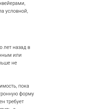
нвейерами,
ла условной,
о лет назад в
енным или
льше не
имость, пока
ктронную форму
мен требует