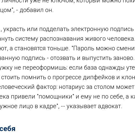
личности уже не ключом, который можно похи
ом", - добавил он.
, украсть или подделать электронную подпись
нуть систему распознавания живого человека. 
ют, а становятся тоньше. "Пароль можно смени
нную подпись - отозвать и выпустить заново.
ужку не переоформишь: если база однажды утеч
е стоить помнить о прогрессе дипфейков и кло
человеческий фактор: нотариус за столом может
ка привели "помощники" и ему не по себе, а 
ужное лицо в кадре", -- указывает адвокат.
себя