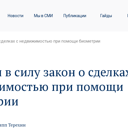
ы
Транспортное право /
Новости
Мы в СМИ
Публикации
Гайды
Железнодорожные перевозки
о сделках с недвижимостью при помощи биометрии
 в силу закон о сделка
имостью при помощи
рии
пп Терехин