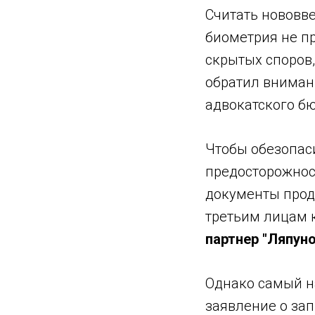
Считать нововв
биометрия не п
скрытых споров,
обратил вниман
адвокатского бю
Чтобы обезопас
предосторожност
документы прод
третьим лицам 
партнер "Ляпун
Однако самый на
заявление о за