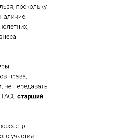
льзя, поскольку
 наличие
нолетних,
знеса
еры
ов права,
, не передавать
л ТАСС
старший
осреестр
ого участия