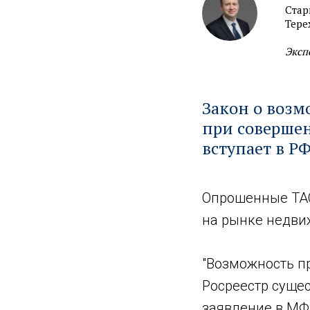
Стар
Тере
Эксп
Закон о воз
при соверше
вступает в РФ
Опрошенные ТАС
на рынке недви
"Возможность п
Росреестр сущес
заявление в МФ