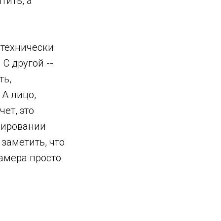
тить, а
 технически
С другой --
ть,
 А лицо,
ет, это
нировании
 заметить, что
камера просто