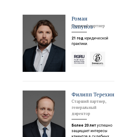
Роман
Старший партнер
Ляпунов
21 год
юридической
практики.
Филипп Терехин
Старший партнер,
генеральный
директор
Более 20 лет
успешно
защищает интересы
клиентов в судебных