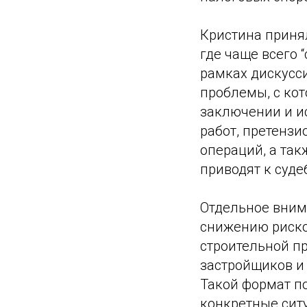
Кристина принял
где чаще всего 
рамках дискусс
проблемы, с кот
заключении и ис
работ, претензи
операций, а та
приводят к суд
Отдельное вним
снижению риско
строительной п
застройщиков и 
Такой формат по
конкретные сит