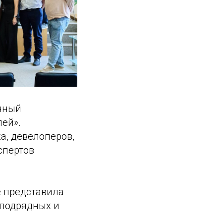
анный
ей».
а, девелоперов,
спертов
 представила
 подрядных и