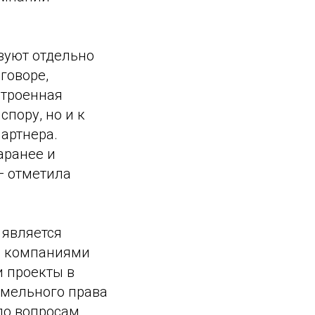
вуют отдельно
говоре,
строенная
спору, но и к
партнера.
аранее и
— отметила
 является
с компаниями
и проекты в
емельного права
по вопросам