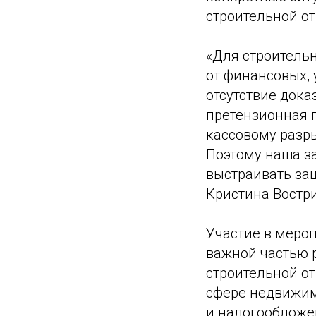
строительной от
«Для строитель
от финансовых, 
отсутствие док
претензионная п
кассовому разры
Поэтому наша за
выстраивать защ
Кристина Востр
Участие в меро
важной частью 
строительной о
сфере недвижим
и налогообложен