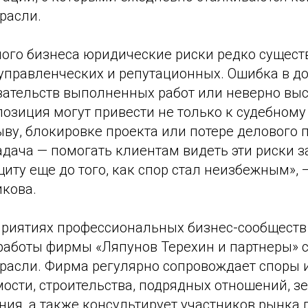
расли.
ного бизнеса юридические риски редко сущест
управленческих и репутационных. Ошибка в до
азательств выполненных работ или неверно вы
озиция могут привести не только к судебному 
ву, блокировке проекта или потере делового 
дача — помогать клиентам видеть эти риски з
иту еще до того, как спор стал неизбежным», 
икова.
приятиях профессиональных бизнес-сообществ
работы фирмы «Ляпунов Терехин и партнеры» 
трасли. Фирма регулярно сопровождает споры 
ости, строительства, подрядных отношений, з
ия, а также консультирует участников рынка 