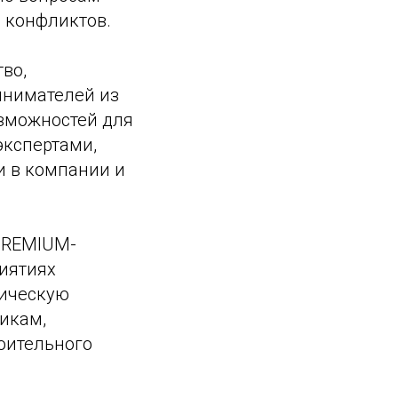
 конфликтов.
во,
инимателей из
озможностей для
экспертами,
и в компании и
PREMIUM-
риятиях
дическую
икам,
оительного