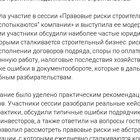
а участие в сессии «Правовые риски строител
“спотыкаются” компании» и выступила ее моде
ии участники обсудили наиболее частые юрид
орыми сталкивается строительный бизнес: рис
полнении договоров подряда, споры по оплате
онную работу, налоговые последствия хозяйст
кже ошибки в документообороте, которые в да
ебным разбирательствам.
ание было уделено практическим рекомендац
в. Участники сессии разобрали реальные кей
рактики, обсудили типичные ошибки подрядчик
инвесторов, а также ответили на вопросы гост
зволил рассмотреть правовые риски не абстра
уации, с которыми ежедневно сталкиваются к