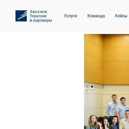
«Ляпунов
Трудовое право и спор
участие 
Услуги
Команда
Кейсы
Лизинговые споры