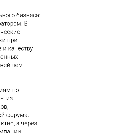
ьного бизнеса:
ратором. В
ические
ки при
 и качеству
венных
льнейшем
иям по
сы из
ов,
ей форума.
ктно, а через
омпании