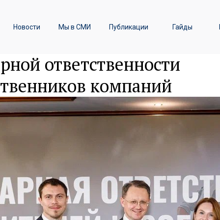
ы
Транспортное право /
Новости
Мы в СМИ
Публикации
Гайды
Железнодорожные перевозки
– спикер конференции
арной ответственности
ственников компаний