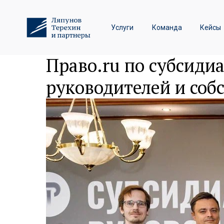
Трудовое право и спор
Услуги
Команда
Кейсы
Лизинговые споры
Анастасия Ляпунова 
Право.ru по субсиди
руководителей и соб