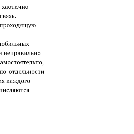
е хаотично
связь.
 проходящую
омобильных
 и неправильно
амостоятельно,
 по-отдельности
ия каждого
счисляются