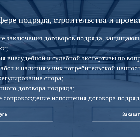
фере подряда, строительства и прое
ие заключения договоров подряда, защищающ
ки;
я внесудебной и судебной экспертизы по вопр
бот и наличия у них потребительской ценност
регулирование спора;
нного договора подряда;
 сопровождение исполнения договора подряд
уге
уге
Заказат
Заказат