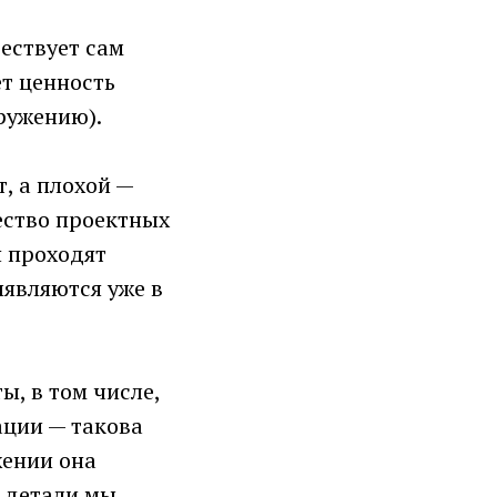
ествует сам
ет ценность
ружению).
, а плохой —
ество проектных
я проходят
ыявляются уже в
ы, в том числе,
ации — такова
жении она
и детали мы