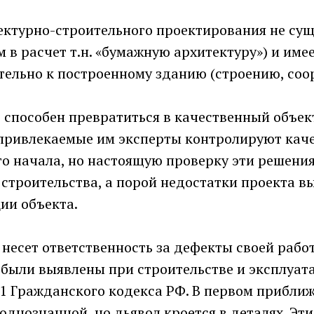
ектурно-строительного проектирования не сущ
ем в расчет т.н. «бумажную архитектуру») и име
тельно к построенному зданию (строению, соо
способен превратиться в качественный объект
и привлекаемые им эксперты контролируют кач
го начала, но настоящую проверку эти решени
 строительства, а порой недостатки проекта в
ии объекта.
есет ответственность за дефекты своей работ
е были выявлены при строительстве и эксплуат
61 Гражданского кодекса РФ. В первом прибли
однозначной, но дьявол кроется в деталях. Эт