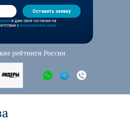
Оставить заявку
анных
и даю своё согласие на
ветствии с
пользовательским
кие рейтинги России
ва