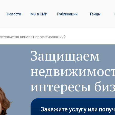
ы
Транспортное право /
Новости
Мы в СМИ
Публикации
Гайды
Железнодорожные перевозки
оительства виноват проектировщик?
Защищаем
недвижимост
интересы би
Закажите услугу или полу