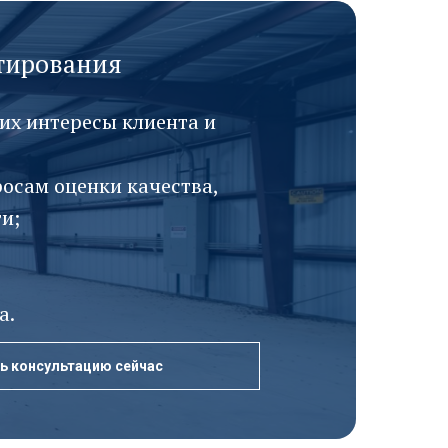
ктирования
их интересы клиента и
осам оценки качества,
и;
а.
ь консультацию сейчас
ь консультацию сейчас