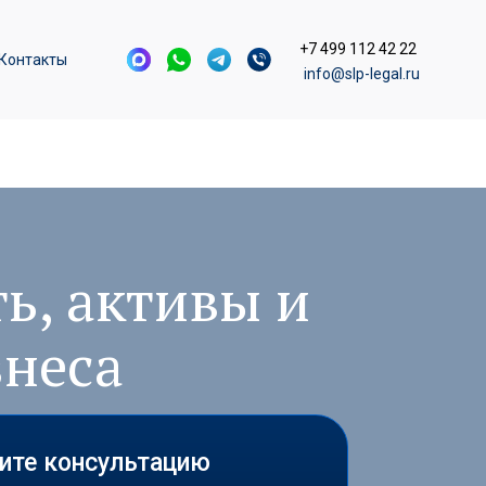
+7 499 112 42 22
Контакты
info@slp-legal.ru
ь, активы и
знеса
чите консультацию