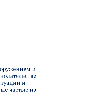
ооружением и
нодательстве
итуации и
мые частые из