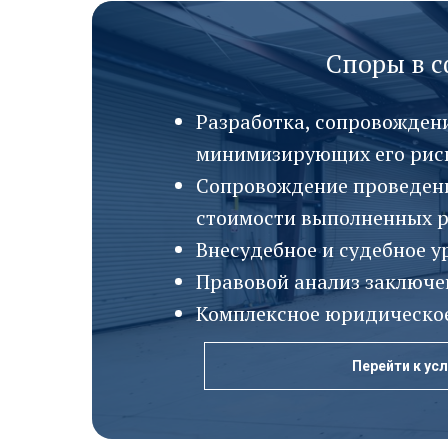
Споры в с
Разработка, сопровожден
минимизирующих его рис
Сопровождение проведени
стоимости выполненных ра
Внесудебное и судебное у
Правовой анализ заключе
Комплексное юридическое
Перейти к усл
Перейти к усл