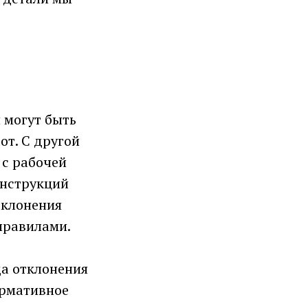
 могут быть
т. С другой
 с рабочей
онструкций
тклонения
правилами.
да отклонения
ормативное