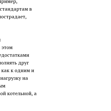
пример,
 стандартам в
пострадает,
м
 этом
недостатками
полнять друг
 как к одним и
нагрузку на
ным
й котельной, а