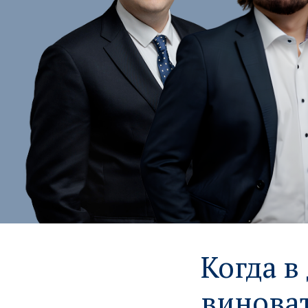
Когда в
винова