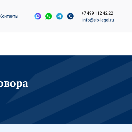
+7 499 112 42 22
Контакты
info@slp-legal.ru
овора