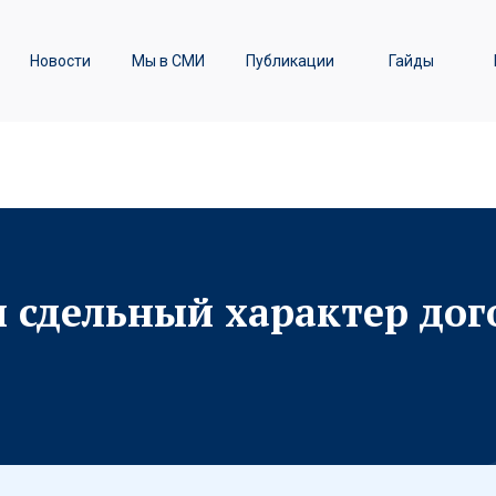
ы
Транспортное право /
Новости
Мы в СМИ
Публикации
Гайды
Железнодорожные перевозки
 сдельный характер дог