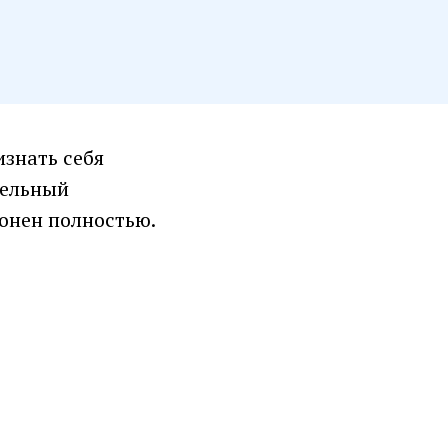
изнать себя
дельный
лонен полностью.