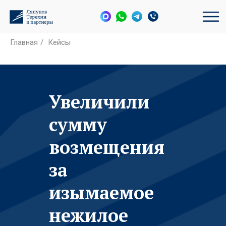
Главная
/
Кейсы
Увеличили
сумму
возмещения
за
изымаемое
нежилое