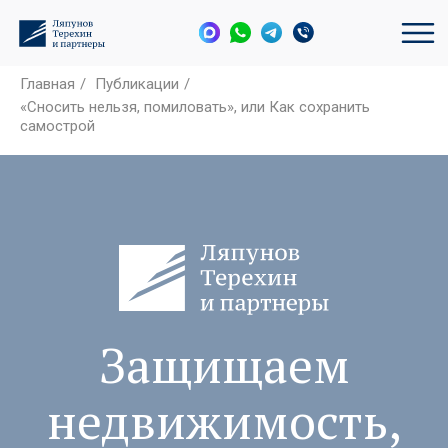
Главная
/
Публикации
/
«Сносить нельзя, помиловать», или Как сохранить
самострой
Защищаем
недвижимость,
активы и
интересы бизнеса