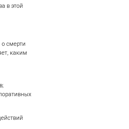
а в этой
 о смерти
яет, каким
в;
рпоративных
действий