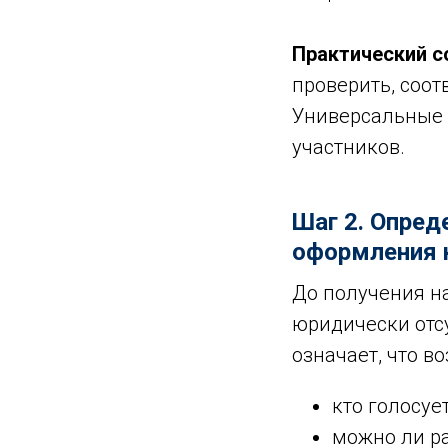
Практический с
проверить, соот
Универсальные 
участников.
Шаг 2. Опред
оформления 
До получения н
юридически отсу
означает, что в
кто голосуе
можно ли р