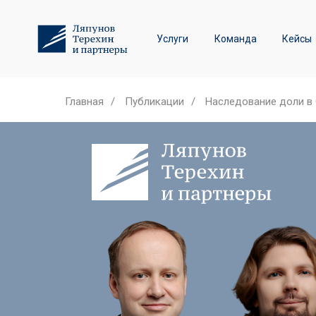
Трудовое право и спор
Услуги
Команда
Кейсы
Лизинговые споры
Главная
/
Публикации
/
Наследование доли в 