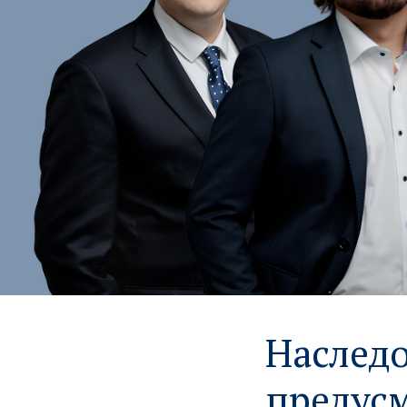
Наследо
предусм