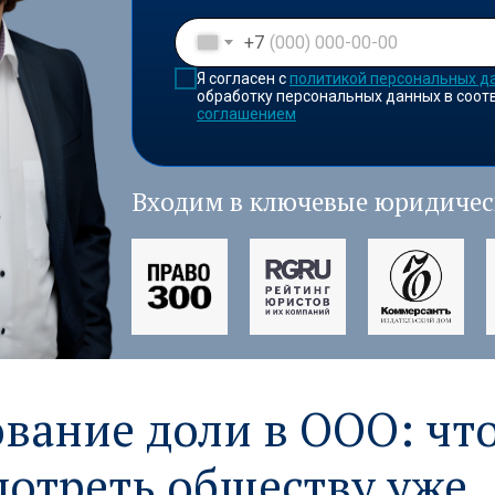
+7
Я согласен с
политикой персональных д
обработку персональных данных в соот
соглашением
Входим в ключевые юридичес
вание доли в ООО: чт
отреть обществу уже