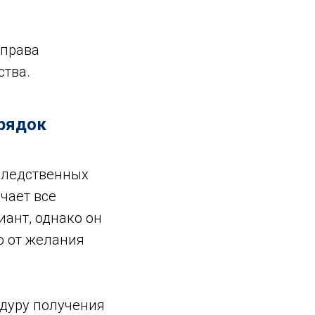
 права
ства.
орядок
аследственных
чает все
иант, однако он
о от желания
едуру получения