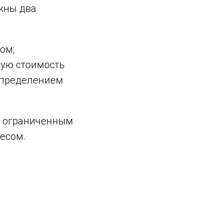
ожны два
ом;
ную стоимость
спределением
с ограниченным
несом.