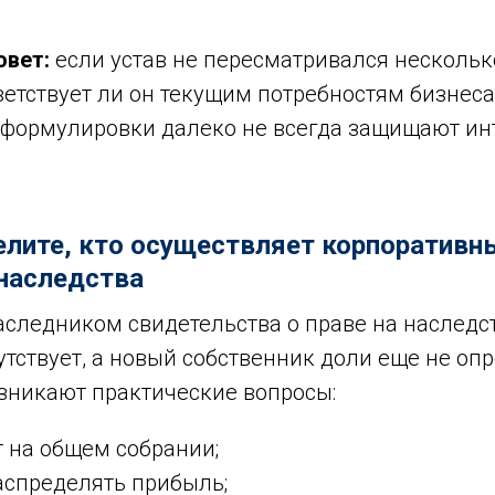
овет:
если устав не пересматривался несколько
ветствует ли он текущим потребностям бизнеса
формулировки далеко не всегда защищают ин
елите, кто осуществляет корпоративн
наследства
аследником свидетельства о праве на наследс
тствует, а новый собственник доли еще не опр
озникают практические вопросы:
т на общем собрании;
аспределять прибыль;