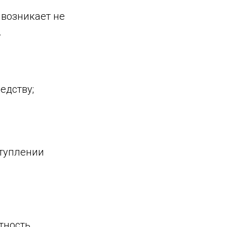
 возникает не
.
едству;
ступлении
тность