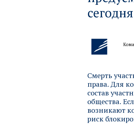
сегодня
Кома
Смерть участ
права. Для к
состав участ
общества. Ес
возникают к
риск блокиро