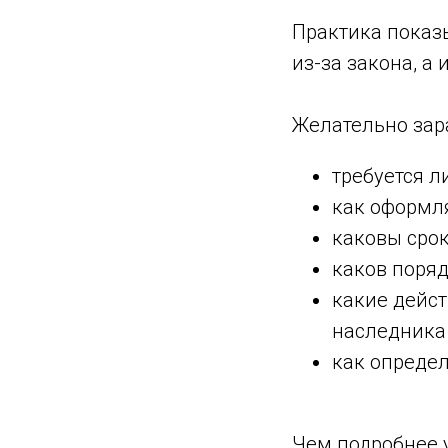
Практика показ
из-за закона, а
Желательно зар
требуется л
как оформля
каковы сро
каков поря
какие дейст
наследника 
как определ
Чем подробнее 