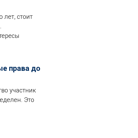
 лет, стоит
.
тересы
ые права до
тво участник
еделен. Это