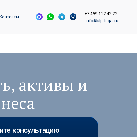
+7 499 112 42 22
Контакты
info@slp-legal.ru
ь, активы и
знеса
чите консультацию