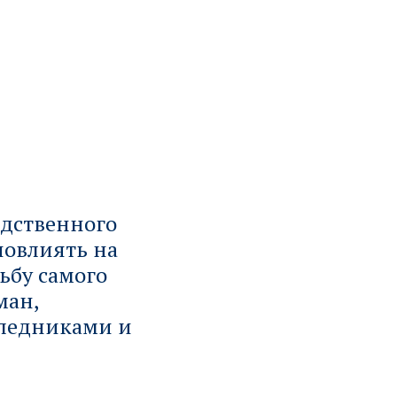
едственного
повлиять на
ьбу самого
ман,
следниками и