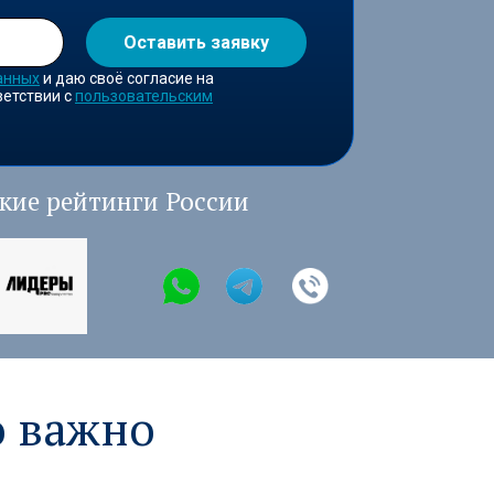
Оставить заявку
анных
и даю своё согласие на
ветствии с
пользовательским
кие рейтинги России
о важно