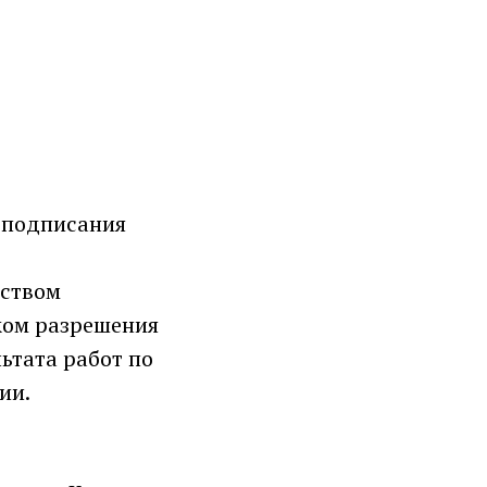
 подписания
дством
ком разрешения
ьтата работ по
ии.