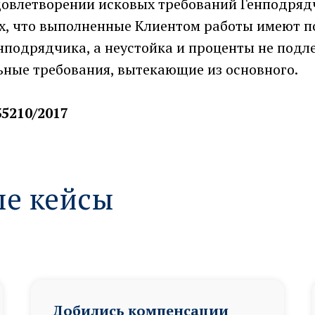
удовлетворении исковых требований Генподряд
ах, что выполненные Клиентом работы имеют 
нподрядчика, а неустойка и проценты не подл
ьные требования, вытекающие из основного.
5210/2017
е кейсы
Добились компенсации