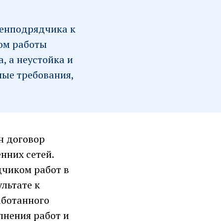
Генподрядчика к
том работы
, а неустойка и
ные требования,
н договор
нних сетей.
дчиком работ в
льтате к
аботанного
лнения работ и