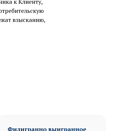
чика к Клиенту,
потребительскую
ежат взысканию,
Филигранно выигранное