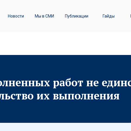
ы
Транспортное право /
Новости
Мы в СМИ
Публикации
Гайды
Железнодорожные перевозки
лненных работ не един
льство их выполнения