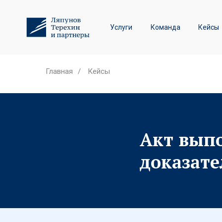
Трудовое право и спор
Услуги
Команда
Кейсы
Лизинговые споры
Главная
/
Кейсы
Акт выпо
доказате