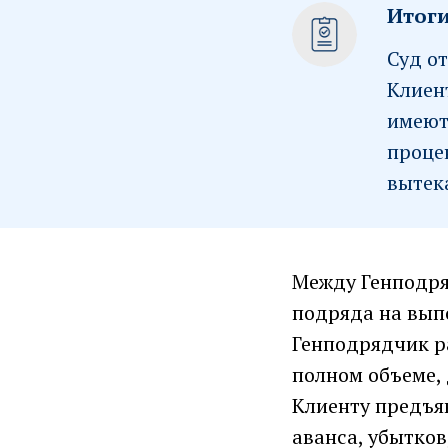
Итоги
Суд о
Клиен
имеют
проце
вытек
Между Генподря
подряда на выпо
Генподрядчик р
полном объеме, 
Клиенту предъя
аванса, убытков