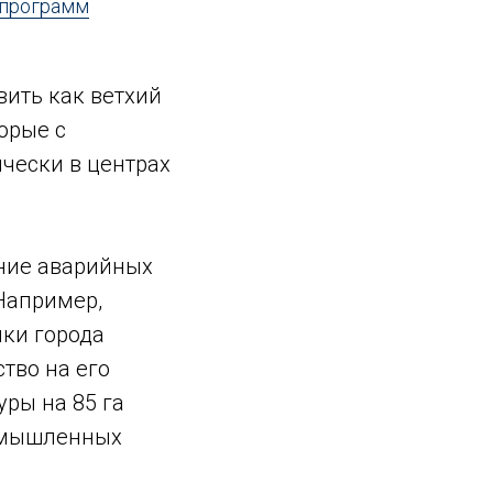
 программ
ить как ветхий
орые с
чески в центрах
ение аварийных
Например,
ки города
тво на его
ры на 85 га
ромышленных