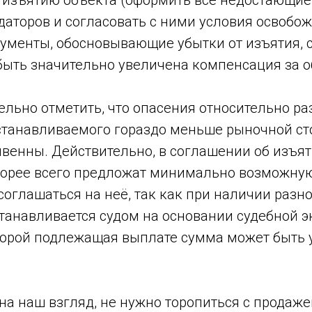
к изъятию объекта (оформить все недостающие
аторов и согласовать с ними условия освобож
кументы, обосновывающие убытки от изъятия,
быть значительно увеличена компенсация за о
ельно отметить, что опасения относительно р
станавливаемого гораздо меньше рыночной ст
чвенны. Действительно, в соглашении об изъя
корее всего предложат минимально возможную
соглашаться на неё, так как при наличии разн
танавливается судом на основании судебной э
торой подлежащая выплате сумма может быть 
на наш взгляд, не нужно торопиться с продаже