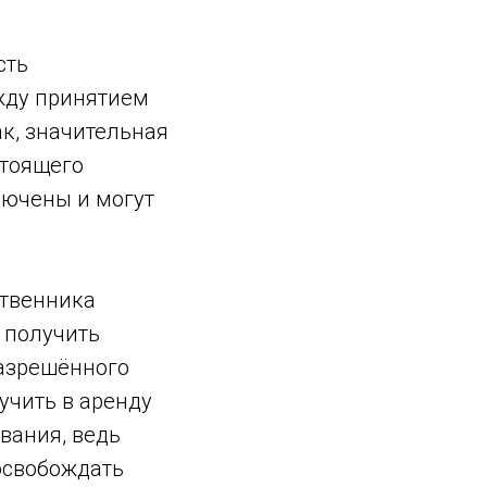
сть
жду принятием
к, значительная
стоящего
лючены и могут
ственника
 получить
разрешённого
учить в аренду
вания, ведь
 освобождать