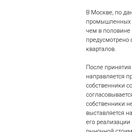
В Москве, по да
промышленных т
чем в половине
предусмотрено 
кварталов.
После принятия 
направляется п
собственники со
согласовывается
собственники не
выставляется на
его реализации
рыночной стоим