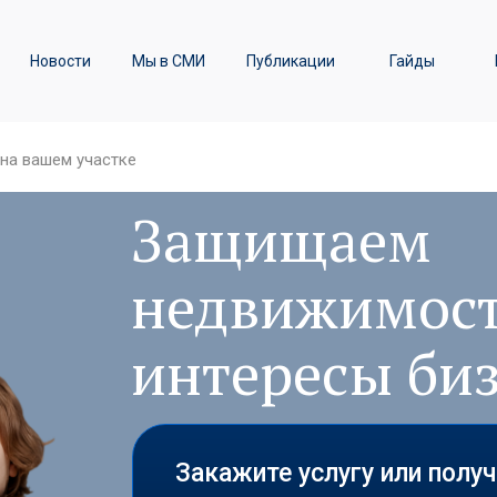
ы
Транспортное право /
Новости
Мы в СМИ
Публикации
Гайды
Железнодорожные перевозки
на вашем участке
Защищаем
недвижимост
интересы би
Закажите услугу или полу