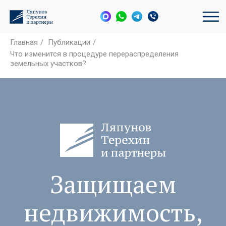
Главная
/
Публикации
/
Что изменится в процедуре перераспределения
земельных участков?
Защищаем
недвижимость,
активы и
интересы бизнеса