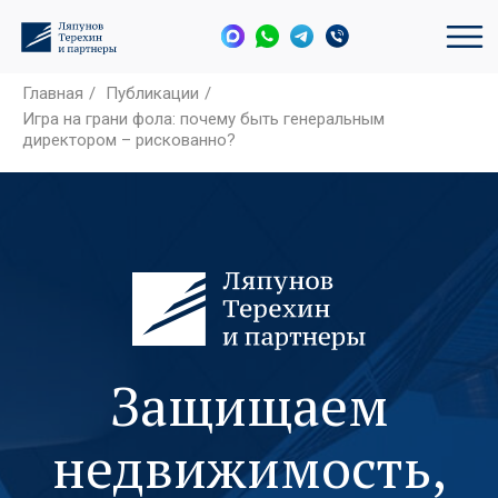
Главная
/
Публикации
/
Игра на грани фола: почему быть генеральным
директором – рискованно?
Защищаем
недвижимость,
активы и
интересы бизнеса