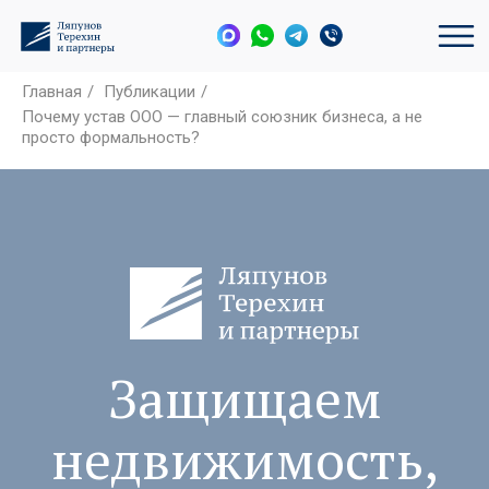
Главная
/
Публикации
/
Почему устав ООО — главный союзник бизнеса, а не
просто формальность?
Защищаем
недвижимость,
активы и
интересы бизнеса