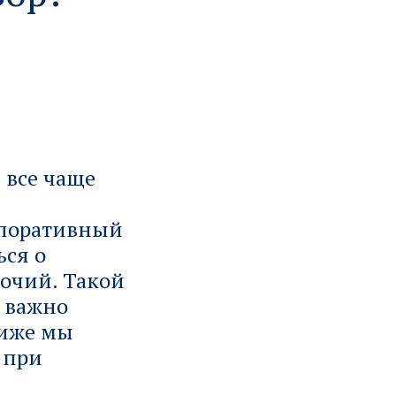
 все чаще
рпоративный
ься о
очий. Такой
е важно
Ниже мы
 при