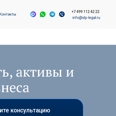
+7 499 112 42 22
Контакты
info@slp-legal.ru
ь, активы и
знеса
чите консультацию