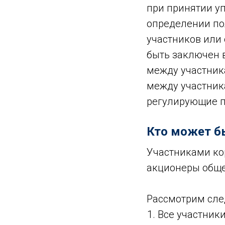
при принятии у
определении пол
участников или
быть заключен 
между участник
между участник
регулирующие п
Кто может б
Участниками ко
акционеры общес
Рассмотрим сле
Все участник