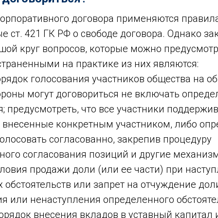
орпоративного договора применяются правила
 ст. 421 ГК РФ о свободе договора. Однако з
ой круг вопросов, которые можно предусмотре
траненными на практике из них являются:
орядок голосования участников общества на о
ороны могут договориться не включать опред
я; предусмотреть, что все участники поддержи
 внесенные конкретным участником, либо опр
голосовать согласованно, закрепив процедуру
ного согласования позиций и другие механиз
ловия продажи доли (или ее части) при насту
обстоятельств или запрет на отчуждение доли
ия или ненаступления определенного обстояте
орядок внесения вкладов в уставный капитал