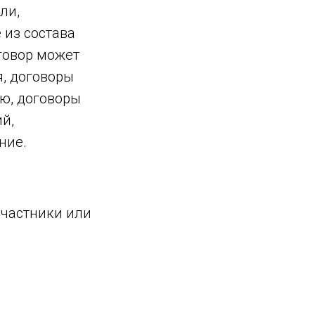
ли,
 из состава
говор может
, договоры
ю, договоры
й,
ние.
участники или