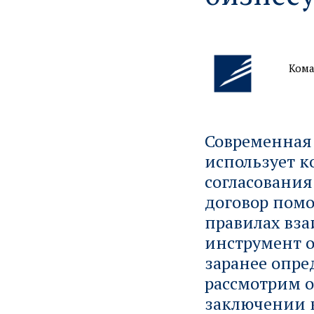
Кома
Современная 
использует 
согласовани
договор помо
правилах вз
инструмент о
заранее опр
рассмотрим 
заключении к