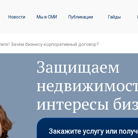
ы
Транспортное право /
Новости
Мы в СМИ
Публикации
Гайды
Железнодорожные перевозки
ите! Зачем бизнесу корпоративный договор?
Защищаем
недвижимост
интересы би
Закажите услугу или полу