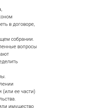
,
аконом
ть в договоре,
бщем собрании.
еленные вопросы
вают
еделить
мы.
плении
 (или ее части)
льства.
 или имущество