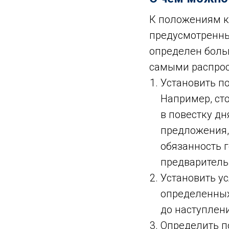
К положениям к
предусмотренные
определен больш
самыми распрос
Установить п
Например, ст
в повестку дн
предложения,
обязанность 
предваритель
Установить ус
определенных 
до наступлен
Определить п