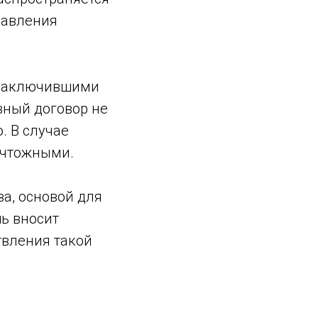
равления
, заключившими
вный договор не
. В случае
ичтожными.
а, основой для
шь вносит
твления такой