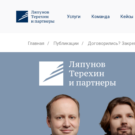
Трудовое право и спор
Услуги
Команда
Кейсы
Лизинговые споры
Главная
/
Публикации
/
Договорились? Закреп