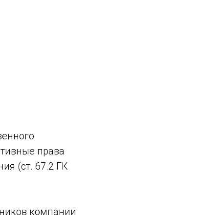
венного
ативные права
я (ст. 67.2 ГК
тников компании