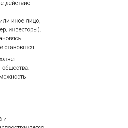
ае действие
или иное лицо,
р, инвесторы).
тановясь
е становятся.
воляет
 общества.
зможность
а и
аспространяется