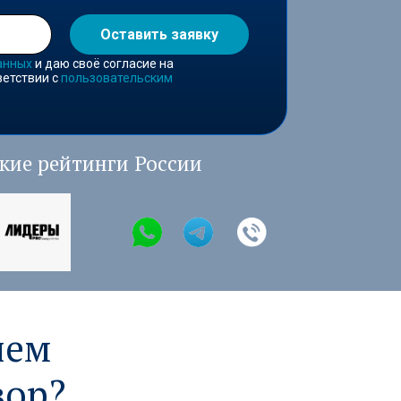
Оставить заявку
анных
и даю своё согласие на
ветствии с
пользовательским
кие рейтинги России
чем
вор?