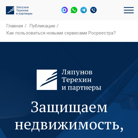
Главная
/
Публикации
/
Как пользоваться новыми сервисами Росреестра?
Защищаем
недвижимость,
активы и
интересы бизнеса