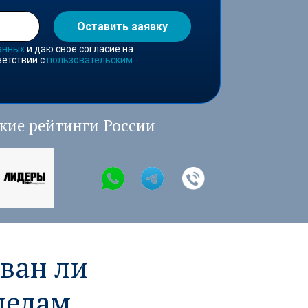
Оставить заявку
анных
и даю своё согласие на
ветствии с
пользовательским
кие рейтинги России
ван ли
делам