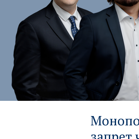
Монопол
запрет 