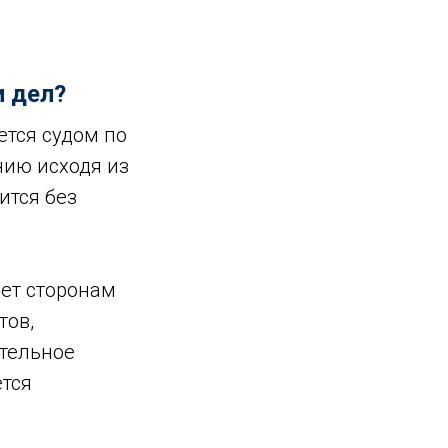
и дел?
тся судом по
нию исходя из
ится без
ет сторонам
тов,
ательное
ется