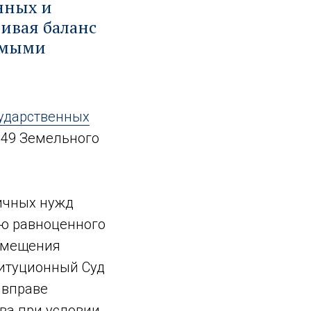
нных и
ивая баланс
имыми
сударственных
 49 Земельного
личных нужд
ю равноценного
озмещения
титуционный Суд
 вправе
а при условии,