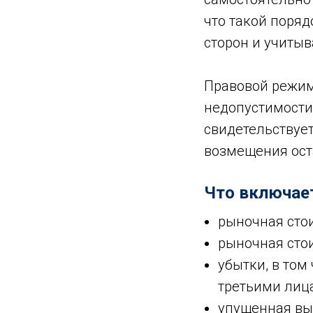
что такой поря
сторон и учиты
Правовой режим
недопустимости
свидетельствуе
возмещения ост
Что включае
рыночная сто
рыночная сто
убытки, в том
третьими лиц
упущенная вы