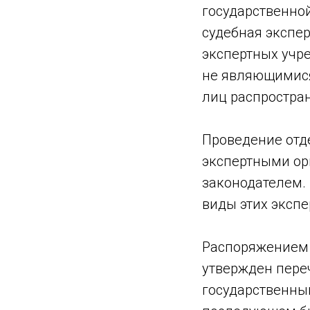
государственно
судебная экспер
экспертных учр
не являющимися
лиц распростран
Проведение отд
экспертными ор
законодателем.
виды этих экспе
Распоряжением П
утвержден пере
государственны