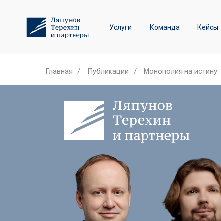
Трудовое право и спор
Услуги
Команда
Кейсы
Лизинговые споры
Главная
/
Публикации
/
Монополия на истину: