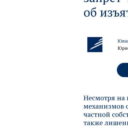
об изъя
Юлия
Юрис
Несмотря на
механизмов 
частной собс
также лишени