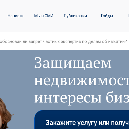
ы
Транспортное право /
Новости
Мы в СМИ
Публикации
Гайды
Железнодорожные перевозки
 обоснован ли запрет частных экспертиз по делам об изъятии?
Защищаем
недвижимост
интересы би
Закажите услугу или полу