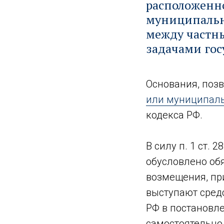
расположенно
муниципальны
между частн
задачами гос
Основания, по
или муниципал
кодекса РФ.
В силу п. 1 ст.
обусловлено об
возмещения, пр
выступают сред
РФ в постановле
самостоятельно