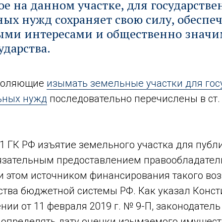
е на данном участке, для государстве
х нужд сохраняет свою силу, обеспеч
ыми интересами и общественно знач
ударства.
зволяющие
изымать земельные участки для го
ьных нужд
последовательно перечислены в ст.
 281 ГК РФ изъятие земельного участка для пуб
язательным предоставлением правообладател
и этом источником финансирования такого в
ства бюджетной системы РФ. Как указал Конс
нии от 11 февраля 2019 г. № 9-П, законодатель
 определять дату оценки изымаемого имуществ