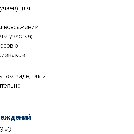
учаев) для
ом возражений
ям участка;
осов о
ризнаков
ном виде, так и
ительно-
чреждений
З «О