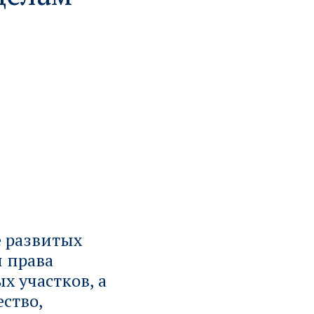
 развитых
 права
х участков, а
ство,