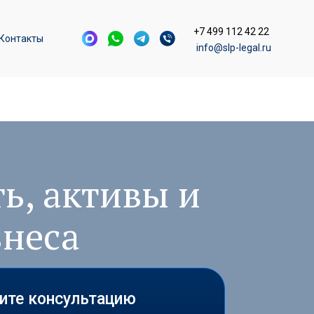
+7 499 112 42 22
Контакты
info@slp-legal.ru
ь, активы и
знеса
чите консультацию